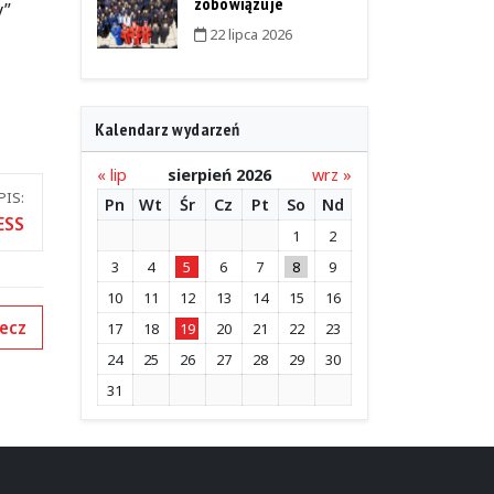
zobowiązuje
y”
22 lipca 2026
Kalendarz wydarzeń
« lip
sierpień 2026
wrz »
IS:
Pn
Wt
Śr
Cz
Pt
So
Nd
ESS
1
2
3
4
5
6
7
8
9
10
11
12
13
14
15
16
ecz
17
18
19
20
21
22
23
24
25
26
27
28
29
30
31