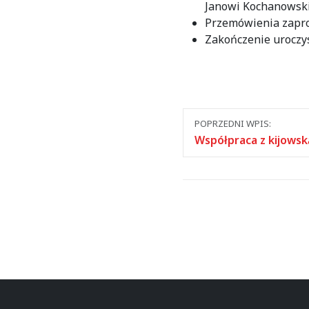
Janowi Kochanowski
Przemówienia zapro
Zakończenie uroczy
Nawigacja
POPRZEDNI WPIS:
między
Współpraca z kijowsk
wpisami