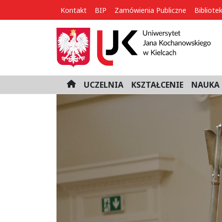
Kontakt
BIP
Zamówienia Publiczne
Bibliote
UCZELNIA
KSZTAŁCENIE
NAUKA 
H
o
m
e