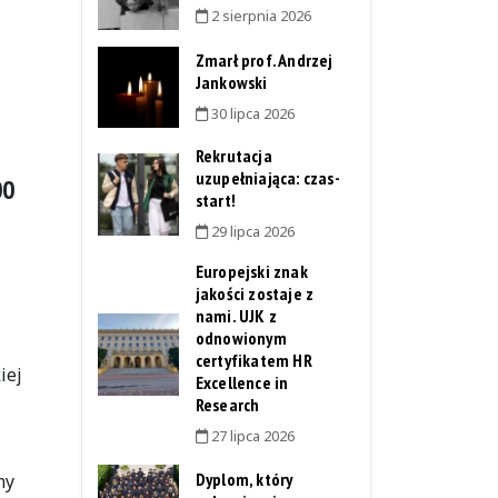
2 sierpnia 2026
Zmarł prof. Andrzej
Jankowski
30 lipca 2026
Rekrutacja
uzupełniająca: czas-
00
start!
29 lipca 2026
Europejski znak
jakości zostaje z
nami. UJK z
odnowionym
certyfikatem HR
iej
Excellence in
Research
27 lipca 2026
Dyplom, który
my