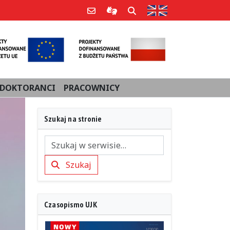
Strona w języku an
Poczta e-mail
Informacje dla użytkowników Po
Szukaj
DOKTORANCI
PRACOWNICY
Szukaj na stronie
Szukaj
Szukaj
Czasopismo UJK