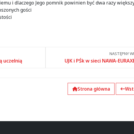
emu i dlaczego Jego pomnik powinien być dwa razy większ
szonych gości
stości
NASTĘPNY WP
ą uczelnią
UJK i PŚk w sieci NAWA-EURAX
Strona główna
Wst