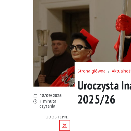
Strona główna
Aktualnoś
Uroczysta I
2025/26
Data publikacji:
18/09/2025
Czas czytania:
1 minuta
czytania
UDOSTĘPNIJ
X (Twitter)