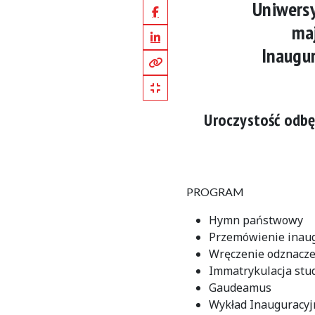
Uniwers
Facebook
maj
LinkedIn
Inaugu
Kopiuj pełny link
Kopiuj krótki link
Uroczystość odbę
PROGRAM
Hymn państwowy
Przemówienie inaugu
Wręczenie odznacz
Immatrykulacja stu
Gaudeamus
Wykład Inauguracyjn