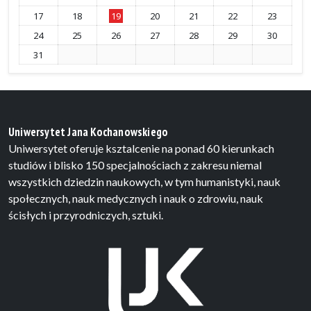
17
18
19
20
21
22
23
24
25
26
27
28
29
30
31
Uniwersytet Jana Kochanowskiego
Uniwersytet oferuje ksztalcenie na ponad 60 kierunkach
studiów i blisko 150 specjalnościach z zakresu niemal
wszystkich dziedzin naukowych, w tym humanistyki, nauk
społecznych, nauk medycznych i nauk o zdrowiu, nauk
ścisłych i przyrodniczych, sztuki.