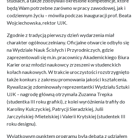
studiach, a także zdobywali określone kompetencje, które
będą Wam potrzebne zarówno w pracy zawodowej, jak i
codziennym życiu – mówiła podczas inauguracji prof. Beata
Wojciechowska, rektor UJK.
Zgodnie z tradycją pierwszy dzień wydarzenia miał
charakter ogólnouczelniany. Oficjalne otwarcie odbyło się
na Wydziale Nauk Ścisłych i Przyrodniczych, gdzie
zaprezentowali się m.in. pracownicy Akademickiego Biura
Karier oraz młodzi naukowcy zrzeszeni w studenckich
kołach naukowych. W trakcie uroczystości rozstrzygnięto
także konkurs z zakresu promowania jakości kształcenia.
Rywalizację zdominowały reprezentantki Wydziału Sztuki
UJK – nagrodę główną otrzymała Zuzanna Trepka
(studentka III roku grafiki), z kolei wyróżnienia trafiły do
Karoliny Kulczyckiej, Patrycji Sieradzkiej, Julii
Jarczyńskiej-Mietelskiej i Valerii Krytskiej (studentek III
roku designu).
Wyjątkowym punktem programu była debata z udziałem