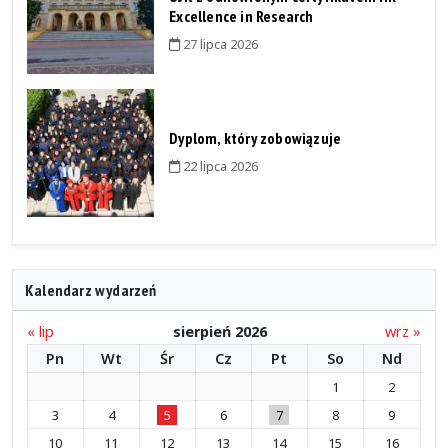
Excellence in Research
27 lipca 2026
Dyplom, który zobowiązuje
22 lipca 2026
Kalendarz wydarzeń
« lip
sierpień 2026
wrz »
Pn
Wt
Śr
Cz
Pt
So
Nd
1
2
3
4
5
6
7
8
9
10
11
12
13
14
15
16