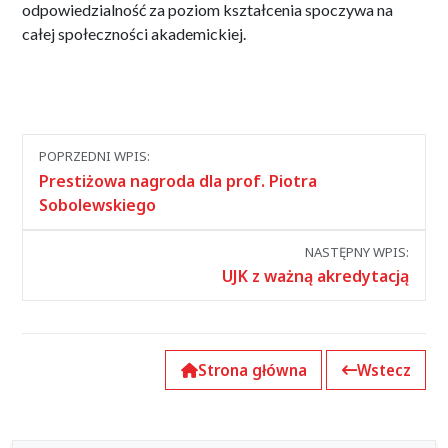
odpowiedzialność za poziom kształcenia spoczywa na
całej społeczności akademickiej.
Nawigacja
POPRZEDNI WPIS:
między
Prestiżowa nagroda dla prof. Piotra
wpisami
Sobolewskiego
NASTĘPNY WPIS:
UJK z ważną akredytacją
Strona główna
Wstecz