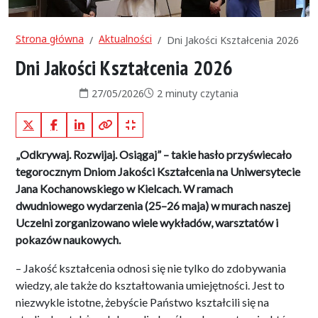
Strona główna
Aktualności
Dni Jakości Kształcenia 2026
Dni Jakości Kształcenia 2026
Data publikacji:
Czas czytania:
27/05/2026
2 minuty czytania
X (Twitter)
Facebook
LinkedIn
Kopiuj pełny link
Kopiuj krótki link
„Odkrywaj. Rozwijaj. Osiągaj” – takie hasło przyświecało
tegorocznym Dniom Jakości Kształcenia na Uniwersytecie
Jana Kochanowskiego w Kielcach. W ramach
dwudniowego wydarzenia (25–26 maja) w murach naszej
Uczelni zorganizowano wiele wykładów, warsztatów i
pokazów naukowych.
– Jakość kształcenia odnosi się nie tylko do zdobywania
wiedzy, ale także do kształtowania umiejętności. Jest to
niezwykle istotne, żebyście Państwo kształcili się na