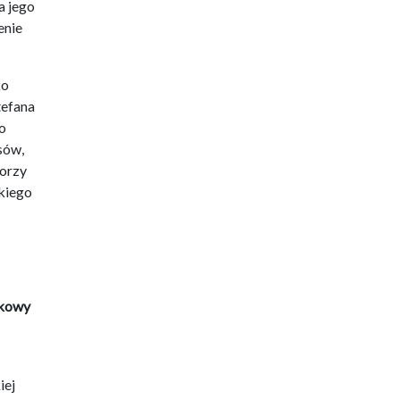
a jego
enie
ko
tefana
ko
sów,
worzy
skiego
mkowy
iej