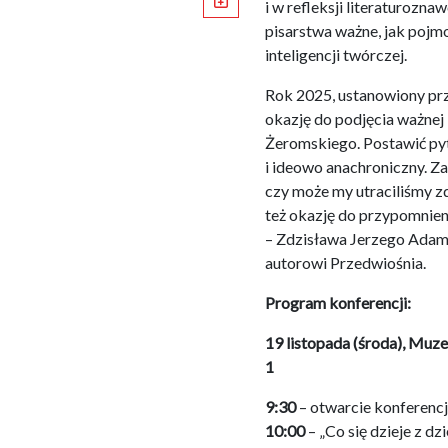
iCal
i w refleksji literaturozna
pisarstwa ważne, jak pojm
inteligencji twórczej.
Rok 2025, ustanowiony pr
okazję do podjęcia ważnej
Żeromskiego. Postawić pyta
i ideowo anachroniczny. Za
czy może my utraciliśmy zd
też okazję do przypomnien
– Zdzisława Jerzego Adam
autorowi Przedwiośnia.
Program konferencji:
19 listopada (środa), Mu
1
9:30
– otwarcie konferencj
10:00
– „Co się dzieje z 