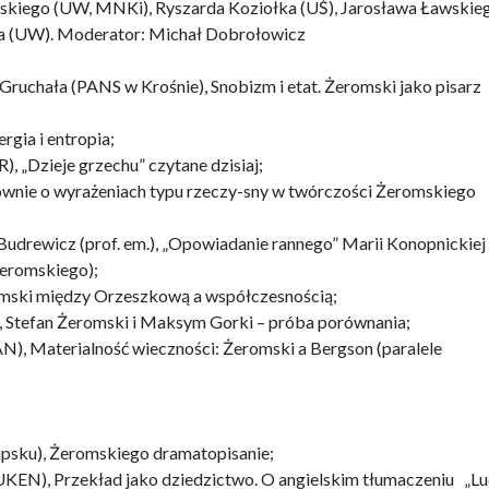
skiego (UW, MNKi), Ryszarda Koziołka (UŚ), Jarosława Ławskie
a (UW). Moderator: Michał Dobrołowicz
Gruchała (PANS w Krośnie), Snobizm i etat. Żeromski jako pisarz
gia i entropia;
), „Dzieje grzechu” czytane dzisiaj;
ownie o wyrażeniach typu rzeczy-sny w twórczości Żeromskiego
Budrewicz (prof. em.), „Opowiadanie rannego” Marii Konopnickiej
Żeromskiego);
mski między Orzeszkową a współczesnością;
, Stefan Żeromski i Maksym Gorki – próba porównania;
N), Materialność wieczności: Żeromski a Bergson (paralele
upsku), Żeromskiego dramatopisanie;
KEN), Przekład jako dziedzictwo. O angielskim tłumaczeniu „Lu