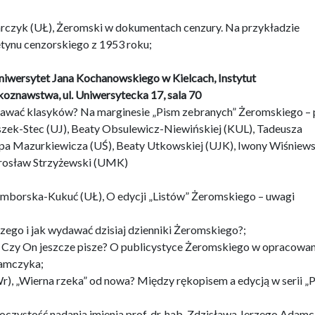
czyk (UŁ), Żeromski w dokumentach cenzury. Na przykładzie
etynu cenzorskiego z 1953 roku;
Uniwersytet Jana Kochanowskiego w Kielcach, Instytut
koznawstwa, ul. Uniwersytecka 17, sala 70
wać klasyków? Na marginesie „Pism zebranych” Żeromskiego – 
szek-Stec (UJ), Beaty Obsulewicz-Niewińskiej (KUL), Tadeusza
ilipa Mazurkiewicza (UŚ), Beaty Utkowskiej (UJK), Iwony Wiśniews
rosław Strzyżewski (UMK)
mborska-Kukuć (UŁ), O edycji „Listów” Żeromskiego – uwagi
ego i jak wydawać dzisiaj dzienniki Żeromskiego?;
 Czy On jeszcze pisze? O publicystyce Żeromskiego w opracowan
damczyka;
), „Wierna rzeka” od nowa? Między rękopisem a edycją w serii „
oczystość nadania imienia prof. dr. hab. Zdzisława Jerzego Adam