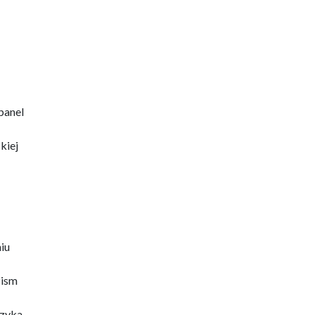
panel
kiej
iu
Pism
czyka