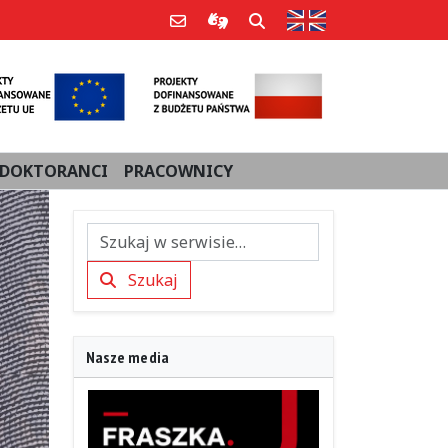
Strona w języku an
Poczta e-mail
Informacje dla użytkowników Po
Szukaj
DOKTORANCI
PRACOWNICY
Szukaj
Szukaj
Nasze media