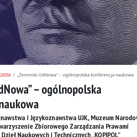
zenia
„Żeromski OdNowa” – ogólnopolska konferencja naukowa
dNowa” – ogólnopolska
 naukowa
oznawstwa i Językoznawstwa UJK, Muzeum Narod
owarzyszenie Zbiorowego Zarządzania Prawami
 Dzieł Naukowych i Technicznych „KOPIPOL”