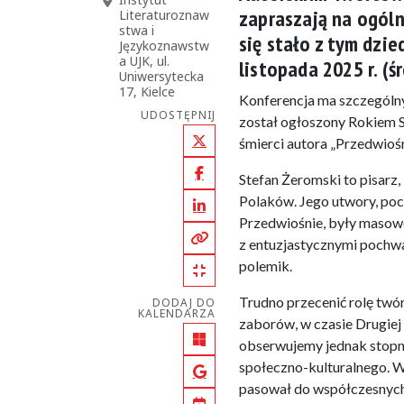
zapraszają na ogól
Literaturoznaw
stwa i
się stało z tym dzi
Językoznawstw
a UJK, ul.
listopada 2025 r. (
Uniwersytecka
17, Kielce
Konferencja ma szczególny
UDOSTĘPNIJ
został ogłoszony Rokiem S
śmierci autora „Przedwioś
X (Twitter)
Facebook
Stefan Żeromski to pisarz
Polaków. Jego utwory, poc
LinkedIn
Przedwiośnie, były masowo 
Kopiuj pełny link
z entuzjastycznymi pochw
polemik.
Kopiuj krótki link
Trudno przecenić rolę twó
DODAJ DO
KALENDARZA
zaborów, w czasie Drugiej 
Outlook
obserwujemy jednak stopn
społeczno-kulturalnego. Wy
Google Calendar
pasował do współczesnych