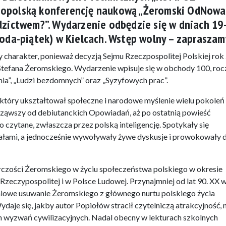
nopolską konferencję naukową „Żeromski OdNowa
edzictwem?”. Wydarzenie odbędzie się w dniach 1
środa-piątek) w Kielcach. Wstęp wolny – zapraszam
 charakter, ponieważ decyzją Sejmu Rzeczpospolitej Polskiej rok
tefana Żeromskiego. Wydarzenie wpisuje się w obchody 100, roc
nia”, „Ludzi bezdomnych” oraz „Syzyfowych prac”.
, który ukształtował społeczne i narodowe myślenie wielu pokoleń
ząwszy od debiutanckich Opowiadań, aż po ostatnią powieść
czytane, zwłaszcza przez polską inteligencję. Spotykały się
ałami, a jednocześnie wywoływały żywe dyskusje i prowokowały 
rczości Żeromskiego w życiu społeczeństwa polskiego w okresie
Rzeczypospolitej i w Polsce Ludowej. Przynajmniej od lat 90. XX 
iowe usuwanie Żeromskiego z głównego nurtu polskiego życia
daje się, jakby autor Popiołów stracił czytelniczą atrakcyjność, 
 wyzwań cywilizacyjnych. Nadal obecny w lekturach szkolnych