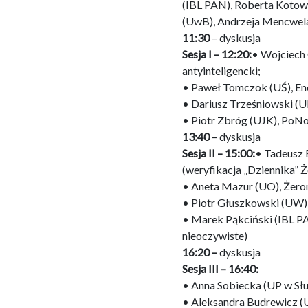
(IBL PAN), Roberta Kotow
(UwB), Andrzeja Mencwel
11:30
– dyskusja
Sesja I – 12:20:
• Wojciech 
antyinteligencki;
• Paweł Tomczok (UŚ), Ener
• Dariusz Trześniowski (UR
• Piotr Zbróg (UJK), PoN
13:40 –
dyskusja
Sesja II – 15:00:
• Tadeusz 
(weryfikacja „Dziennika” 
• Aneta Mazur (UO), Żero
• Piotr Głuszkowski (UW)
• Marek Pąkciński (IBL PA
nieoczywiste)
16:20 –
dyskusja
Sesja III – 16:40:
• Anna Sobiecka (UP w Sł
• Aleksandra Budrewicz (U