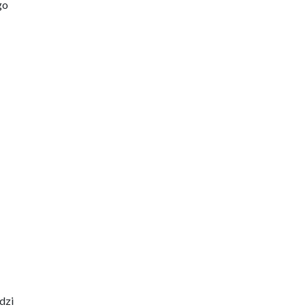
go
dzi