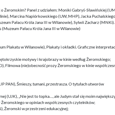
o Żeromskim? Panel z udziałem: Moniki Gabryś-Sławińskiej (U
nie), Marcina Napiórkowskiego (UW, MHP), Jacka Puchalskieg
zeum Pałacu Króla Jana III w Wilanowie), Sylwii Zacharz (MNKi).
 (Muzeum Pałacu Króla Jana III w Wilanowie)
m Plakatu w Wilanowie), Plakaty i okładki. Graficzne interpretac
iętokrzyskie motywy i krajobrazy w kinie według Żeromskiego;
D), Filmowa (nie)obecność prozy Żeromskiego w kinie współczes
JP PAN), Śmieszy, tumani, przestrasza. O tytułach utworów
j (UJK), „Nie jest to topka…, ale Judym stał się moim najwięks
 Żeromskiego w opiniach współczesnych czytelników;
 Żeromski w przestrzeni edukacyjnej;