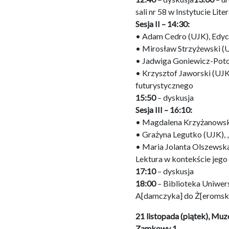
sali nr 58 w Instytucie L
Sesja II – 14:30:
• Adam Cedro (UJK), Edycja
• Mirosław Strzyżewski (
• Jadwiga Goniewicz-Poto
• Krzysztof Jaworski (UJK
futurystycznego
15:50
– dyskusja
Sesja III – 16:10:
• Magdalena Krzyżanowska
• Grażyna Legutko (UJK), 
• Maria Jolanta Olszewska
Lektura w kontekście jego
17:10
– dyskusja
18:00
– Biblioteka Uniwer
A[damczyka] do Ż[eromski
21 listopada (piątek), M
Zamkowy 1