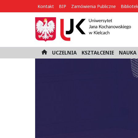
Kontakt
BIP
Zamówienia Publiczne
Bibliote
UCZELNIA
KSZTAŁCENIE
NAUKA 
H
o
m
e