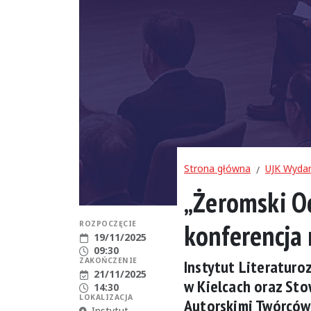
Strona główna
UJK Wydar
„Żeromski O
konferencja
ROZPOCZĘCIE
Data rozpoczęcia:
19/11/2025
Godzina rozpoczęcia:
09:30
ZAKOŃCZENIE
Instytut Literatur
Data zakończenia:
21/11/2025
w Kielcach oraz St
Godzina zakończenia:
14:30
LOKALIZACJA
Autorskimi Twórców
Miejsce:
Instytut