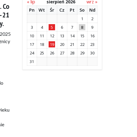
« lip
sierpień 2026
wrz »
. Co
Pn
Wt
Śr
Cz
Pt
So
Nd
9–21
1
2
y.
3
4
5
6
7
8
9
 2025
10
11
12
13
14
15
16
znicy
17
18
19
20
21
22
23
24
25
26
27
28
29
30
31
do
wieku
nie