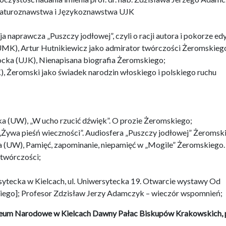
iteraturoznawstwa i Językoznawstwa UJK
 naprawcza „Puszczy jodłowej”, czyli o racji autora i pokorze ed
UMK), Artur Hutnikiewicz jako admirator twórczości Żeromskieg
cka (UJK), Nienapisana biografia Żeromskiego;
), Żeromski jako świadek narodzin włoskiego i polskiego ruchu
 (UW), „W ucho rzucić dźwięk”. O prozie Żeromskiego;
„Żywa pieśń wieczności”. Audiosfera „Puszczy jodłowej” Żeromsk
 (UW), Pamięć, zapominanie, niepamięć w „Mogile” Żeromskiego.
 twórczości;
sytecka w Kielcach, ul. Uniwersytecka 19. Otwarcie wystawy Od
ego]; Profesor Zdzisław Jerzy Adamczyk – wieczór wspomnień;
uzeum Narodowe w Kielcach Dawny Pałac Biskupów Krakowskich, p