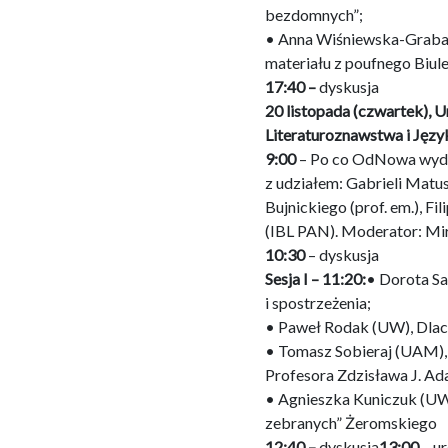
bezdomnych”;
• Anna Wiśniewska-Grabar
materiału z poufnego Biul
17:40 –
dyskusja
20 listopada (czwartek), 
Literaturoznawstwa i Języ
9:00
– Po co OdNowa wyda
z udziałem: Gabrieli Matu
Bujnickiego (prof. em.), F
(IBL PAN). Moderator: Mi
10:30
– dyskusja
Sesja I – 11:20:
• Dorota Sa
i spostrzeżenia;
• Paweł Rodak (UW), Dlacz
• Tomasz Sobieraj (UAM),
Profesora Zdzisława J. A
• Agnieszka Kuniczuk (UWr
zebranych” Żeromskiego
12:40 –
dyskusja
13:00
– ur