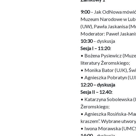
9:00
– Jak OdNowa mówić 
Muzeum Narodowe w Lubli
(UW), Pawła Jaskanisa (Mu
Moderator: Paweł Jaskanis
10:30
– dyskusja
Sesja I – 11:20
:
• Bożena Pysiewicz (Muzeu
literatury Żeromskiego;
• Monika Bator (UJK), Św
• Agnieszka Pobratyn (UJ
12:20 – dyskusja
Sesja II – 12.40:
• Katarzyna Sobolewska (I
Żeromskiego;
• Agnieszka Rosińska-Mame
kraszem”. Wybrane utwory
• Iwona Morawska (UMCS),
14:00
– dyskusja