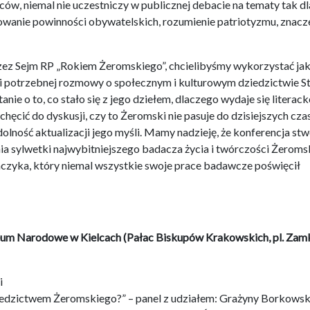
wców, niemal nie uczestniczy w publicznej debacie na tematy tak dl
owanie powinności obywatelskich, rozumienie patriotyzmu, znacz
zez Sejm RP „Rokiem Żeromskiego”, chcielibyśmy wykorzystać ja
 i potrzebnej rozmowy o społecznym i kulturowym dziedzictwie S
nie o to, co stało się z jego dziełem, dlaczego wydaje się literac
chęcić do dyskusji, czy to Żeromski nie pasuje do dzisiejszych cza
olność aktualizacji jego myśli. Mamy nadzieję, że konferencja st
ia sylwetki najwybitniejszego badacza życia i twórczości Żerom
czyka, który niemal wszystkie swoje prace badawcze poświęcił
zeum Narodowe w Kielcach (Pałac Biskupów Krakowskich, pl. Za
i
dziedzictwem Żeromskiego?” – panel z udziałem: Grażyny Borkowsk