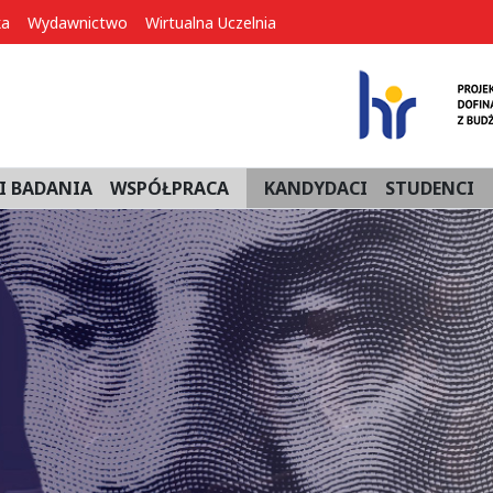
ka
Wydawnictwo
Wirtualna Uczelnia
I BADANIA
WSPÓŁPRACA
KANDYDACI
STUDENCI