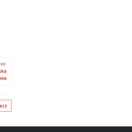
IE:
ska
owa
ecz