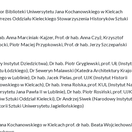
or Biblioteki Uniwersytetu Jana Kochanowskiego w Kielcach
Prezes Oddziału Kieleckiego Stowarzyszenia Historyków Sztuki
b. Anna Marciniak-Kajzer, Prof. dr hab. Anna Czyż, Krzysztof
cki, Piotr Maciej Przypkowski, Prof. dr hab. Jerzy Szczepański
Instytut Dziedzictwa), Dr hab. Piotr Gryglewski, prof. UŁ (Instyt
etu Łódzkiego), Dr Seweryn Malawski (Katedra Architektury Kraj
 w Lublinie), Dr hab. Jacek Pielas, prof. UJK (Instytut Historii
wskiego w Kielcach), Dr hab. Irena Rolska, prof. KUL (Instytut N
sytetu Jana Pawła II w Lublinie), Dr hab. Piotr Rosiński, prof. UJK
w Sztuki Oddział Kielecki), Dr Andrzej Siwek (Narodowy Instytu
torii Sztuki Uniwersytetu Jagiellońskiego)
ana Kochanowskiego w Kielcach prof. dr hab. Beata Wojciechows
Naukowe