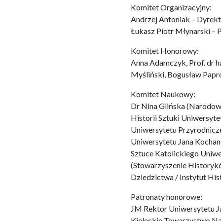
Komitet Organizacyjny:
Andrzej Antoniak – Dyrekt
Łukasz Piotr Młynarski – 
Komitet Honorowy:
Anna Adamczyk, Prof. dr ha
Myśliński, Bogusław Papro
Komitet Naukowy:
Dr Nina Glińska (Narodowy 
Historii Sztuki Uniwersyt
Uniwersytetu Przyrodniczego
Uniwersytetu Jana Kochano
Sztuce Katolickiego Uniwer
(Stowarzyszenie Historykó
Dziedzictwa / Instytut His
Patronaty honorowe:
JM Rektor Uniwersytetu J
Kieleckie Towarzystwo 