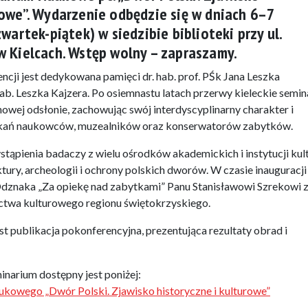
rowe”. Wydarzenie odbędzie się w dniach 6–7
zwartek-piątek) w siedzibie biblioteki przy ul.
w Kielcach. Wstęp wolny – zapraszamy.
cji jest dedykowana pamięci dr. hab. prof. PŚk Jana Leszka
ab. Leszka Kajzera. Po osiemnastu latach przerwy kieleckie semin
wej odsłonie, zachowując swój interdyscyplinarny charakter i
tkań naukowców, muzealników oraz konserwatorów zabytków.
tąpienia badaczy z wielu ośrodków akademickich i instytucji kult
ktury, archeologii i ochrony polskich dworów. W czasie inauguracji
Odznaka „Za opiekę nad zabytkami” Panu Stanisławowi Szrekowi 
ictwa kulturowego regionu świętokrzyskiego.
t publikacja pokonferencyjna, prezentująca rezultaty obrad i
narium dostępny jest poniżej:
kowego „Dwór Polski. Zjawisko historyczne i kulturowe”