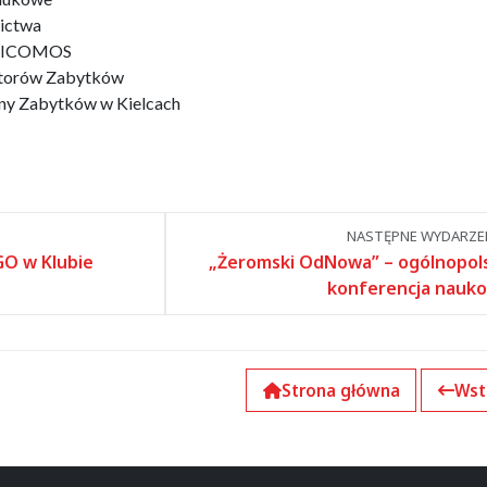
ictwa
y ICOMOS
atorów Zabytków
y Zabytków w Kielcach
NASTĘPNE WYDARZEN
GO w Klubie
„Żeromski OdNowa” – ogólnopol
konferencja nauk
Strona główna
Wst