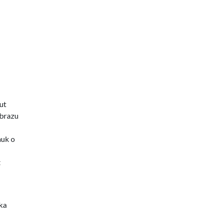
ut
obrazu
auk o
t
ka