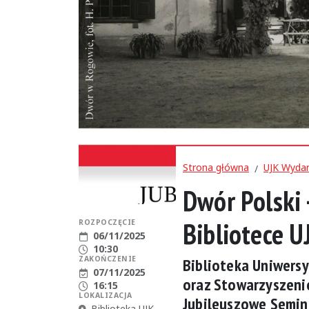
Strona główna
UJK Wydar
Dwór Polski
Bibliotece U
ROZPOCZĘCIE
Data rozpoczęcia:
06/11/2025
Godzina rozpoczęcia:
10:30
ZAKOŃCZENIE
Biblioteka Uniwers
Data zakończenia:
07/11/2025
oraz Stowarzyszenie
Godzina zakończenia:
16:15
LOKALIZACJA
Jubileuszowe Semin
Miejsce:
Biblioteka UJK,