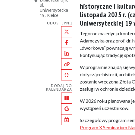
historyczne i kultu
ul.
Uniwersytecka
listopada 2025 r. (c
19, Kielce
Uniwersyteckiej 19 
UDOSTĘPNIJ
X (Twitter)
Tegoroczna edycja konferen
Adamczyka oraz prof. dr. h
Facebook
„dworkowe” powracają w no
LinkedIn
kontynuując tradycję spo
Kopiuj pełny link
W programie znajdą się wys
dotyczące historii, archite
Kopiuj krótki link
zostanie wręczona Złota 
DODAJ DO
zasługi w ochronie dziedz
KALENDARZA
Outlook
W 2026 roku planowana jes
wystąpień uczestników.
Google Calendar
Szczegółowy program semi
iCal
Program X Seminarium Nau