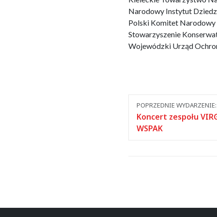
Narodowy Instytut Dziedz
Polski Komitet Narodow
Stowarzyszenie Konserw
Wojewódzki Urząd Ochron
Nawigacja
POPRZEDNIE WYDARZENIE:
między
Koncert zespołu VIR
WSPAK
wydarzeniami