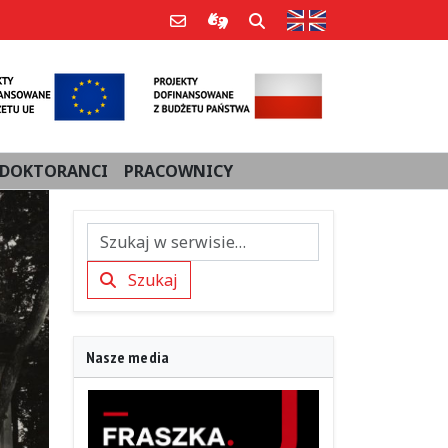
Strona w języku an
Poczta e-mail
Informacje dla użytkowników Po
Szukaj
DOKTORANCI
PRACOWNICY
Szukaj
Szukaj
Nasze media