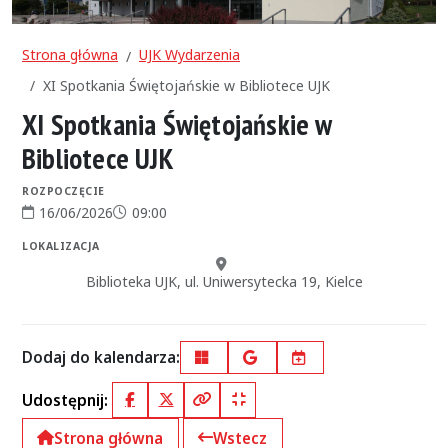
Strona główna
UJK Wydarzenia
XI Spotkania Świętojańskie w Bibliotece UJK
XI Spotkania Świętojańskie w
Bibliotece UJK
ROZPOCZĘCIE
16/06/2026
09:00
Data rozpoczęcia:
Godzina rozpoczęcia:
LOKALIZACJA
Miejsce:
Biblioteka UJK, ul. Uniwersytecka 19, Kielce
Dodaj do kalendarza:
Outlook
Google Calendar
iCal
Udostępnij:
Facebook
X (Twitter)
Kopiuj pełny link
Kopiuj krótki link
Strona główna
Wstecz