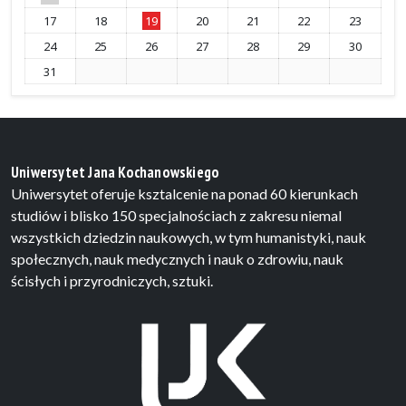
17
18
19
20
21
22
23
24
25
26
27
28
29
30
31
Uniwersytet Jana Kochanowskiego
Uniwersytet oferuje ksztalcenie na ponad 60 kierunkach
studiów i blisko 150 specjalnościach z zakresu niemal
wszystkich dziedzin naukowych, w tym humanistyki, nauk
społecznych, nauk medycznych i nauk o zdrowiu, nauk
ścisłych i przyrodniczych, sztuki.