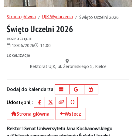
Strona główna
UJK Wydarzenia
Święto Uczelni 2026
Święto Uczelni 2026
ROZPOCZĘCIE
18/06/2026
11:00
Data rozpoczęcia:
Godzina rozpoczęcia:
LOKALIZACJA
Miejsce:
Rektorat UJK, ul. Żeromskiego 5, Kielce
Dodaj do kalendarza:
Outlook
Google Calendar
iCal
Udostępnij:
Facebook
X (Twitter)
Kopiuj pełny link
Kopiuj krótki link
Strona główna
Wstecz
Rektor i Senat Uniwersytetu Jana Kochanowskiego
w Kielcach zapraszają na obchody Święta Uczelni.