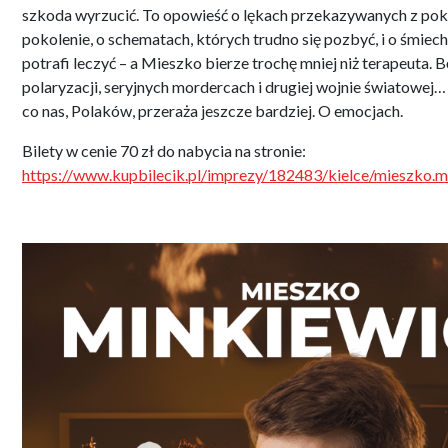
szkoda wyrzucić. To opowieść o lękach przekazywanych z pok
pokolenie, o schematach, których trudno się pozbyć, i o śmiec
potrafi leczyć – a Mieszko bierze trochę mniej niż terapeuta. B
polaryzacji, seryjnych mordercach i drugiej wojnie światowej…
co nas, Polaków, przeraża jeszcze bardziej. O emocjach.
Bilety w cenie 70 zł do nabycia na stronie:
https://www.kupbilecik.pl/imprezy/182483/kielce/mieszko.m