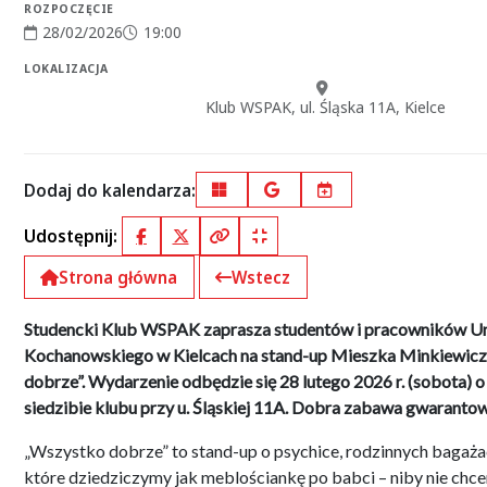
ROZPOCZĘCIE
28/02/2026
19:00
Data rozpoczęcia:
Godzina rozpoczęcia:
LOKALIZACJA
Miejsce:
Klub WSPAK, ul. Śląska 11A, Kielce
Dodaj do kalendarza:
Outlook
Google Calendar
iCal
Udostępnij:
Facebook
X (Twitter)
Kopiuj pełny link
Kopiuj krótki link
Strona główna
Wstecz
Studencki Klub WSPAK zaprasza studentów i pracowników Un
Kochanowskiego w Kielcach na stand-up Mieszka Minkiewicz
dobrze”. Wydarzenie odbędzie się 28 lutego 2026 r. (sobota) o
siedzibie klubu przy u. Śląskiej 11A. Dobra zabawa gwaranto
„Wszystko dobrze” to stand-up o psychice, rodzinnych bagaża
które dziedziczymy jak meblościankę po babci – niby nie chce