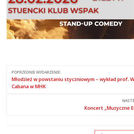
Nawigacja
POPRZEDNIE WYDARZENIE:
między
Młodzież w powstaniu styczniowym – wykład prof. 
wydarzeniami
Cabana w MHK
NASTĘ
Koncert „Muzyczne E