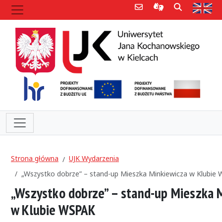
Poczta e-mail
Informacje dla 
Szukaj
Str
Strona główna
UJK Wydarzenia
„Wszystko dobrze” – stand-up Mieszka Minkiewicza w Klubie
„Wszystko dobrze” – stand-up Mieszka 
w Klubie WSPAK