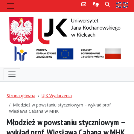
Poczta e-mail
Informacje dla 
Szukaj
Str
Strona główna
UJK Wydarzenia
Młodzież w powstaniu styczniowym – wykład prof.
Wiesława Cabana w MHK
Młodzież w powstaniu styczniowym –
wykład prof. Wiesława Cabana w MHK