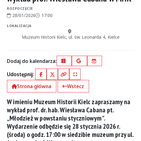
ROZPOCZĘCIE
28/01/2026
17:00
Data rozpoczęcia:
Godzina rozpoczęcia:
LOKALIZACJA
Miejsce:
Muzeum Historii Kielc, ul. św. Leonarda 4, Kielce
Dodaj do kalendarza:
Outlook
Google Calendar
iCal
Udostępnij:
Facebook
X (Twitter)
Kopiuj pełny link
Kopiuj krótki link
Strona główna
Wstecz
W imieniu Muzeum Historii Kielc zapraszamy na
wykład prof. dr. hab. Wiesława Cabana pt.
„Młodzież w powstaniu styczniowym”.
Wydarzenie odbędzie się 28 stycznia 2026 r.
(środa) o godz. 17:00 w siedzibie muzeum przy ul.