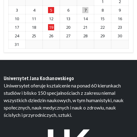
1
2
3
4
5
6
7
8
9
10
11
12
13
14
15
16
17
18
19
20
21
22
23
24
25
26
27
28
29
30
31
Uniwersytet Jana Kochanowskiego
Uniwersytet oferuje ksztalcenie na ponad 60 kierunkach
studiów i blisko 150 specjalnościach z zakresu niemal
wszystkich dziedzin naukowych, w tym humanistyki, nauk
społecznych, nauk medycznych i nauk o zdrowiu, nauk
ścisłych i przyrodniczych, sztuki.