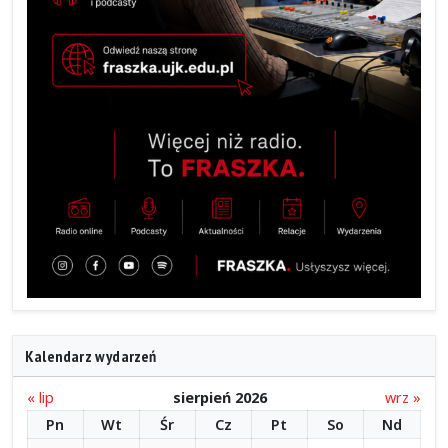
Kalendarz wydarzeń
« lip
sierpień 2026
wrz »
Pn
Wt
Śr
Cz
Pt
So
Nd