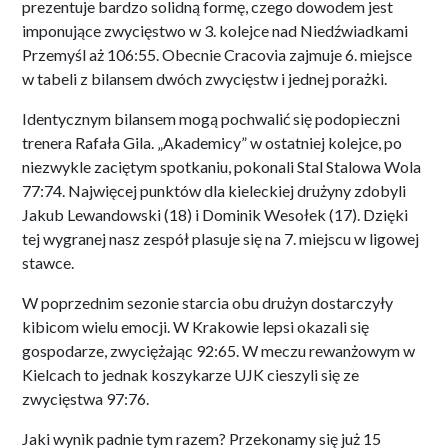
prezentuje bardzo solidną formę, czego dowodem jest
imponujące zwycięstwo w 3. kolejce nad Niedźwiadkami
Przemyśl aż 106:55. Obecnie Cracovia zajmuje 6. miejsce
w tabeli z bilansem dwóch zwycięstw i jednej porażki.
Identycznym bilansem mogą pochwalić się podopieczni
trenera Rafała Gila. „Akademicy” w ostatniej kolejce, po
niezwykle zaciętym spotkaniu, pokonali Stal Stalowa Wola
77:74. Najwięcej punktów dla kieleckiej drużyny zdobyli
Jakub Lewandowski (18) i Dominik Wesołek (17). Dzięki
tej wygranej nasz zespół plasuje się na 7. miejscu w ligowej
stawce.
W poprzednim sezonie starcia obu drużyn dostarczyły
kibicom wielu emocji. W Krakowie lepsi okazali się
gospodarze, zwyciężając 92:65. W meczu rewanżowym w
Kielcach to jednak koszykarze UJK cieszyli się ze
zwycięstwa 97:76.
Jaki wynik padnie tym razem? Przekonamy się już 15