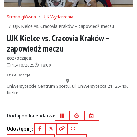
Strona główna
UJK Wydarzenia
UJK Kielce vs. Cracovia Kraków – zapowiedź meczu
UJK Kielce vs. Cracovia Kraków –
zapowiedź meczu
ROZPOCZĘCIE
15/10/2025
18:00
Data rozpoczęcia:
Godzina rozpoczęcia:
LOKALIZACJA
Miejsce:
Uniwersyteckie Centrum Sportu, ul. Uniwersytecka 21, 25-406
Kielce
Dodaj do kalendarza:
Outlook
Google Calendar
iCal
Udostępnij:
Facebook
X (Twitter)
Kopiuj pełny link
Kopiuj krótki link