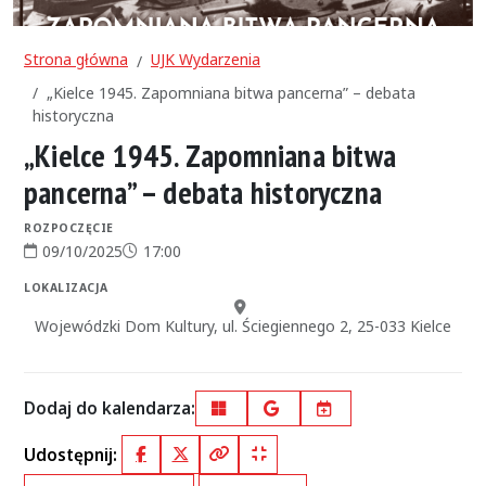
Strona główna
UJK Wydarzenia
„Kielce 1945. Zapomniana bitwa pancerna” – debata
historyczna
„Kielce 1945. Zapomniana bitwa
pancerna” – debata historyczna
ROZPOCZĘCIE
09/10/2025
17:00
Data rozpoczęcia:
Godzina rozpoczęcia:
LOKALIZACJA
Miejsce:
Wojewódzki Dom Kultury, ul. Ściegiennego 2, 25-033 Kielce
Dodaj do kalendarza:
Outlook
Google Calendar
iCal
Udostępnij:
Facebook
X (Twitter)
Kopiuj pełny link
Kopiuj krótki link