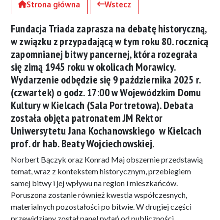
Strona główna
Wstecz
Fundacja Triada zaprasza na debatę historyczną,
w związku z przypadającą w tym roku 80. rocznicą
zapomnianej bitwy pancernej, która rozegrała
się zimą 1945 roku w okolicach Morawicy.
Wydarzenie odbędzie się 9 października 2025 r.
(czwartek) o godz. 17:00 w Wojewódzkim Domu
Kultury w Kielcach (Sala Portretowa). Debata
została objęta patronatem JM Rektor
Uniwersytetu Jana Kochanowskiego w Kielcach
prof. dr hab. Beaty Wojciechowskiej.
Norbert Bączyk oraz Konrad Maj obszernie przedstawią
temat, wraz z kontekstem historycznym, przebiegiem
samej bitwy i jej wpływu na region i mieszkańców.
Poruszona zostanie również kwestia współczesnych,
materialnych pozostałości po bitwie. W drugiej części
przewidziany został panel pytań od publiczności.