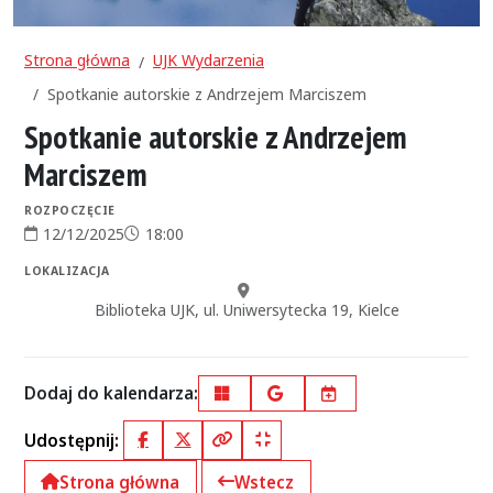
Strona główna
UJK Wydarzenia
Spotkanie autorskie z Andrzejem Marciszem
Spotkanie autorskie z Andrzejem
Marciszem
ROZPOCZĘCIE
12/12/2025
18:00
Data rozpoczęcia:
Godzina rozpoczęcia:
LOKALIZACJA
Miejsce:
Biblioteka UJK, ul. Uniwersytecka 19, Kielce
Dodaj do kalendarza:
Outlook
Google Calendar
iCal
Udostępnij:
Facebook
X (Twitter)
Kopiuj pełny link
Kopiuj krótki link
Strona główna
Wstecz