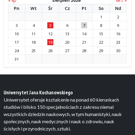
« lip
sierpień 2026
wrz »
Pn
Wt
Śr
Cz
Pt
So
Nd
1
2
3
4
5
6
7
8
9
10
11
12
13
14
15
16
17
18
19
20
21
22
23
24
25
26
27
28
29
30
31
Uniwersytet Jana Kochanowskiego
Uniwersytet oferuje ksztalcenie na ponad 60 kierunkach
studiów i blisko 150 specjalnościach z zakresu niemal
wszystkich dziedzin naukowych, w tym humanistyki, nauk
społecznych, nauk medycznych i nauk o zdrowiu, nauk
ścisłych i przyrodniczych, sztuki.