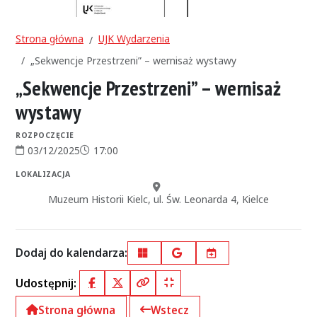
Strona główna
UJK Wydarzenia
„Sekwencje Przestrzeni” – wernisaż wystawy
„Sekwencje Przestrzeni” – wernisaż
wystawy
ROZPOCZĘCIE
03/12/2025
17:00
Data rozpoczęcia:
Godzina rozpoczęcia:
LOKALIZACJA
Miejsce:
Muzeum Historii Kielc, ul. Św. Leonarda 4, Kielce
Dodaj do kalendarza:
Outlook
Google Calendar
iCal
Udostępnij:
Facebook
X (Twitter)
Kopiuj pełny link
Kopiuj krótki link
Strona główna
Wstecz