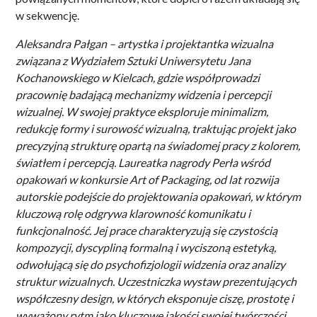
w sekwencję.
Aleksandra Pałgan – artystka i projektantka wizualna
związana z Wydziałem Sztuki Uniwersytetu Jana
Kochanowskiego w Kielcach, gdzie współprowadzi
pracownię badającą mechanizmy widzenia i percepcji
wizualnej. W swojej praktyce eksploruje minimalizm,
redukcję formy i surowość wizualną, traktując projekt jako
precyzyjną strukturę opartą na świadomej pracy z kolorem,
światłem i percepcją. Laureatka nagrody Perła wśród
opakowań w konkursie Art of Packaging, od lat rozwija
autorskie podejście do projektowania opakowań, w którym
kluczową rolę odgrywa klarowność komunikatu i
funkcjonalność. Jej prace charakteryzują się czystością
kompozycji, dyscypliną formalną i wyciszoną estetyką,
odwołującą się do psychofizjologii widzenia oraz analizy
struktur wizualnych. Uczestniczka wystaw prezentujących
współczesny design, w których eksponuje ciszę, prostotę i
wyważony rytm jako kluczowe jakości swojej twórczości.