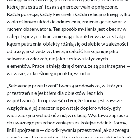
której przestrzeń i czas są nierozerwalnie połączone.
Każda pozycja, każdy kierunek i każda relacja istnieją tylko
w określonym układzie odniesienia, zmieniając się wraz z
ruchem obserwatora. Ten sposób myślenia jest obecny w
całej ekspozycji: linie zmieniają charakter wraz ze skalą i
kątem patrzenia, obiekty różnią się od siebie w zależności
od trasy, jaką widz wybiera, a całość funkcjonuje jako
sekwencja zdarzeń, nie jako zestaw statycznych
elementów. Prace istnieją dzięki temu, że są postrzegane —
w czasie, z określonego punktu, w ruchu.
„Sekwencje przestrzeni” tworzą środowisko, w którym
przestrzeń nie jest tłem dla obiektów, lecz ich
współtwórcą. To opowieść o tym, że forma jest zawsze
względna, a jej znaczenie powstaje dopiero wtedy, gdy
widz zaczyna wchodzić z nią w relację. Wystawa zaprasza
do uważnego przechodzenia przez kolejne odcinki formy,
linii i spojrzenia — do odkrywania przestrzeni jako szeregu
powiązanych momentów, które dopiero razem układają się