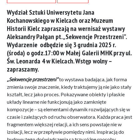
Wydział Sztuki Uniwersytetu Jana
Kochanowskiego w Kielcach oraz Muzeum
Historii Kielc zapraszają na wernisaż wystawy
Aleksandry Pałgan pt. „Sekwencje Przestrzeni”.
Wydarzenie odbędzie się 3 grudnia 2025 r.
(środa) o godz.17:00 w Małej Galerii MHK przy ul.
Św. Leonarda 4 w Kielcach. Wstęp wolny –
zapraszamy.
„Sekwencje przestrzeni”
to wystawa badająca, jak forma
zmienia swoje znaczenie, kiedy traktujemy ją nie jako stały
kształt, lecz jako proces. Pokazywane obiekty i płaskie
układy linearne nie funkcjonują jako zamknięte
kompozycje – są elementami dynamik rozwijających się w
czasie i zależących od ruchu obserwatora. Każda praca jest
fragmentem większej relacji, a ich sens powstaje nie w
izolacji, lecz w przepływie pomiędzy nimi. Inspiracją do
budowy tego doświadczenia są trzy różne sposoby