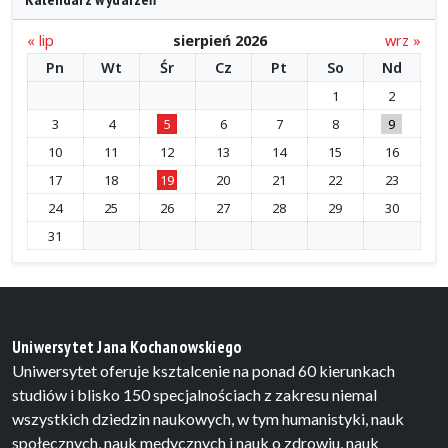
« lip
sierpień 2026
wrz »
Pn
Wt
Śr
Cz
Pt
So
Nd
1
2
3
4
5
6
7
8
9
10
11
12
13
14
15
16
17
18
19
20
21
22
23
24
25
26
27
28
29
30
31
Uniwersytet Jana Kochanowskiego
Uniwersytet oferuje ksztalcenie na ponad 60 kierunkach
studiów i blisko 150 specjalnościach z zakresu niemal
wszystkich dziedzin naukowych, w tym humanistyki, nauk
społecznych, nauk medycznych i nauk o zdrowiu, nauk