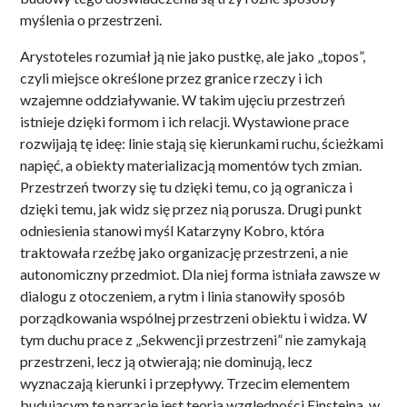
myślenia o przestrzeni.
Arystoteles rozumiał ją nie jako pustkę, ale jako „topos”,
czyli miejsce określone przez granice rzeczy i ich
wzajemne oddziaływanie. W takim ujęciu przestrzeń
istnieje dzięki formom i ich relacji. Wystawione prace
rozwijają tę ideę: linie stają się kierunkami ruchu, ścieżkami
napięć, a obiekty materializacją momentów tych zmian.
Przestrzeń tworzy się tu dzięki temu, co ją ogranicza i
dzięki temu, jak widz się przez nią porusza. Drugi punkt
odniesienia stanowi myśl Katarzyny Kobro, która
traktowała rzeźbę jako organizację przestrzeni, a nie
autonomiczny przedmiot. Dla niej forma istniała zawsze w
dialogu z otoczeniem, a rytm i linia stanowiły sposób
porządkowania wspólnej przestrzeni obiektu i widza. W
tym duchu prace z „Sekwencji przestrzeni” nie zamykają
przestrzeni, lecz ją otwierają; nie dominują, lecz
wyznaczają kierunki i przepływy. Trzecim elementem
budującym tę narrację jest teoria względności Einsteina, w