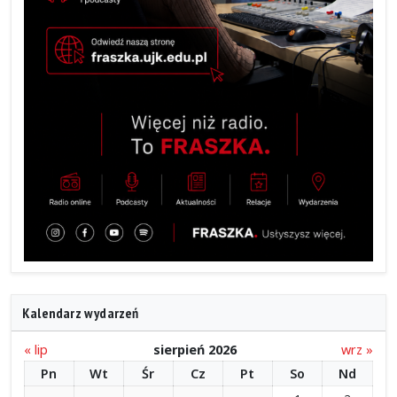
Kalendarz wydarzeń
« lip
sierpień 2026
wrz »
Pn
Wt
Śr
Cz
Pt
So
Nd