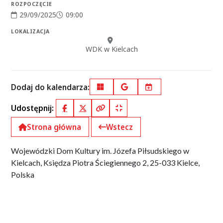
ROZPOCZĘCIE
29/09/2025
09:00
Data rozpoczęcia:
Godzina rozpoczęcia:
LOKALIZACJA
Miejsce:
WDK w Kielcach
Dodaj do kalendarza:
Outlook
Google Calendar
iCal
Udostępnij:
Facebook
X (Twitter)
Kopiuj pełny link
Kopiuj krótki link
Strona główna
Wstecz
Wojewódzki Dom Kultury im. Józefa Piłsudskiego w
Kielcach, Księdza Piotra Ściegiennego 2, 25-033 Kielce,
Polska