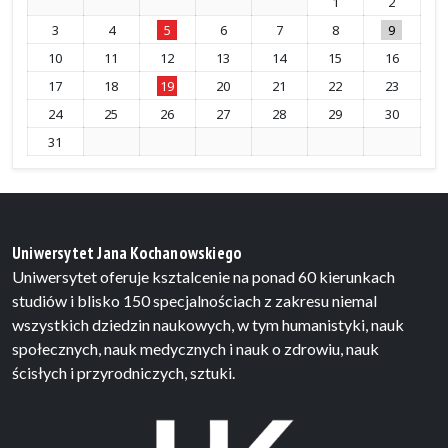
1
2
3
4
5
6
7
8
9
10
11
12
13
14
15
16
17
18
19
20
21
22
23
24
25
26
27
28
29
30
31
Uniwersytet Jana Kochanowskiego
Uniwersytet oferuje ksztalcenie na ponad 60 kierunkach
studiów i blisko 150 specjalnościach z zakresu niemal
wszystkich dziedzin naukowych, w tym humanistyki, nauk
społecznych, nauk medycznych i nauk o zdrowiu, nauk
ścisłych i przyrodniczych, sztuki.