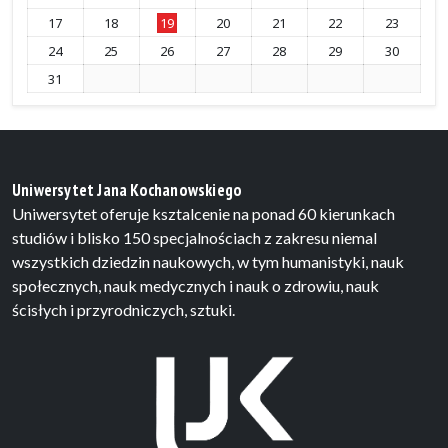
17
18
19
20
21
22
23
24
25
26
27
28
29
30
31
Uniwersytet Jana Kochanowskiego
Uniwersytet oferuje ksztalcenie na ponad 60 kierunkach
studiów i blisko 150 specjalnościach z zakresu niemal
wszystkich dziedzin naukowych, w tym humanistyki, nauk
społecznych, nauk medycznych i nauk o zdrowiu, nauk
ścisłych i przyrodniczych, sztuki.