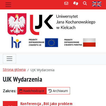
Poczta e-mail
Informacje dla 
Szukaj
Str
Strona główna
UJK Wydarzenia
UJK Wydarzenia
Zakres:
Nadchodzące
Archiwum
Konferencja „Ból jako problem