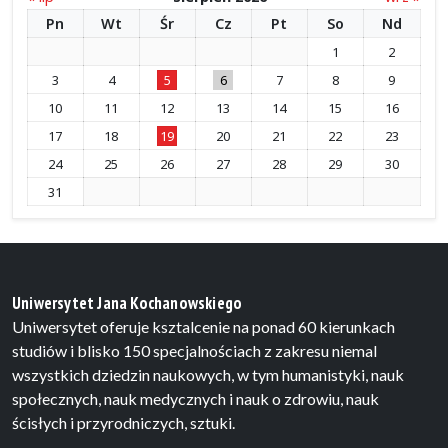
Pn
Wt
Śr
Cz
Pt
So
Nd
1
2
3
4
5
6
7
8
9
10
11
12
13
14
15
16
17
18
19
20
21
22
23
24
25
26
27
28
29
30
31
Uniwersytet Jana Kochanowskiego
Uniwersytet oferuje ksztalcenie na ponad 60 kierunkach
studiów i blisko 150 specjalnościach z zakresu niemal
wszystkich dziedzin naukowych, w tym humanistyki, nauk
społecznych, nauk medycznych i nauk o zdrowiu, nauk
ścisłych i przyrodniczych, sztuki.