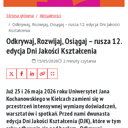
Strona główna
Aktualności
Odkrywaj, Rozwijaj, Osiągaj – rusza 12. edycja Dni Jakości
Kształcenia
Odkrywaj, Rozwijaj, Osiągaj – rusza 12.
edycja Dni Jakości Kształcenia
Data publikacji:
Czas czytania:
15/05/2026
2 minuty czytania
X (Twitter)
Facebook
LinkedIn
Kopiuj pełny link
Kopiuj krótki link
Już
25 i 26 maja 2026 roku
Uniwersytet Jana
Kochanowskiego w Kielcach zamieni się w
przestrzeń intensywnej wymiany doświadczeń,
warsztatów i spotkań
. Przed nami dwunasta
edycja
Dni Jakości Kształcenia (DJK)
, które w tym