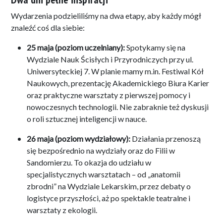
Wydarzenia podzieliliśmy na dwa etapy, aby każdy mógł
znaleźć coś dla siebie
:
25 maja (poziom uczelniany):
Spotykamy się na
Wydziale Nauk Ścisłych i Przyrodniczych przy ul.
Uniwersyteckiej 7
. W planie mamy m.in.
Festiwal Kół
Naukowych, prezentację Akademickiego Biura Karier
oraz praktyczne warsztaty z pierwszej pomocy i
nowoczesnych technologii
.
Nie zabraknie też dyskusji
o roli sztucznej inteligencji w nauce
.
26 maja (poziom wydziałowy):
Działania przenoszą
się bezpośrednio na wydziały oraz do Filii w
Sandomierzu
.
To okazja do udziału w
specjalistycznych warsztatach – od „anatomii
zbrodni” na Wydziale Lekarskim, przez debaty o
logistyce przyszłości, aż po spektakle teatralne i
warsztaty z ekologii
.