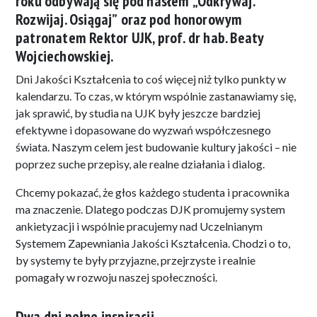
roku odbywają się pod hasłem
„Odkrywaj.
Rozwijaj. Osiągaj”
oraz pod honorowym
patronatem Rektor UJK, prof. dr hab.
Beaty
Wojciechowskiej
.
Dni Jakości Kształcenia to coś więcej niż tylko punkty w
kalendarzu. To czas, w którym wspólnie zastanawiamy się,
jak sprawić, by studia na UJK były jeszcze bardziej
efektywne i dopasowane do wyzwań współczesnego
świata. Naszym celem jest budowanie kultury jakości – nie
poprzez suche przepisy, ale realne działania i dialog.
Chcemy pokazać, że głos każdego studenta i pracownika
ma znaczenie. Dlatego podczas DJK promujemy system
ankietyzacji i wspólnie pracujemy nad Uczelnianym
Systemem Zapewniania Jakości Kształcenia. Chodzi o to,
by systemy te były przyjazne, przejrzyste i realnie
pomagały w rozwoju naszej społeczności.
Dwa dni pełne inspiracji