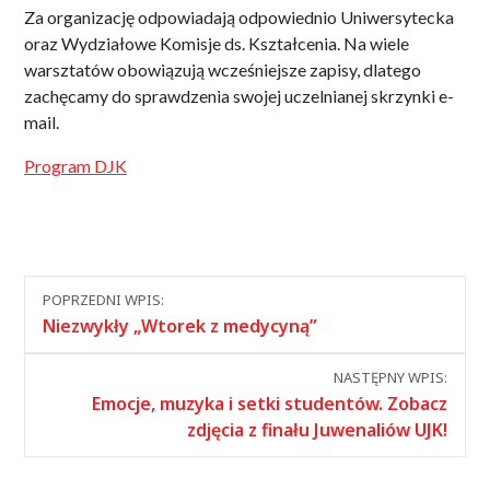
Za organizację odpowiadają odpowiednio Uniwersytecka
oraz Wydziałowe Komisje ds. Kształcenia.
Na wiele
warsztatów obowiązują wcześniejsze zapisy, dlatego
zachęcamy do sprawdzenia swojej uczelnianej skrzynki e-
mail
.
Program DJK
Nawigacja
POPRZEDNI WPIS:
między
Niezwykły „Wtorek z medycyną”
wpisami
NASTĘPNY WPIS:
Emocje, muzyka i setki studentów. Zobacz
zdjęcia z finału Juwenaliów UJK!