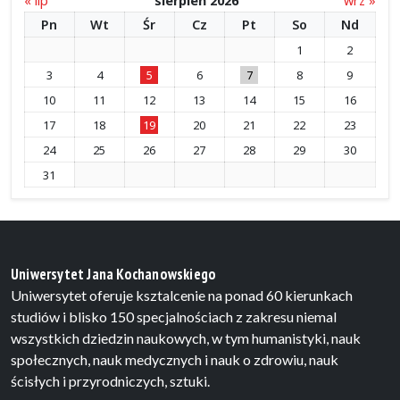
« lip
sierpień 2026
wrz »
Pn
Wt
Śr
Cz
Pt
So
Nd
1
2
3
4
5
6
7
8
9
10
11
12
13
14
15
16
17
18
19
20
21
22
23
24
25
26
27
28
29
30
31
Uniwersytet Jana Kochanowskiego
Uniwersytet oferuje ksztalcenie na ponad 60 kierunkach
studiów i blisko 150 specjalnościach z zakresu niemal
wszystkich dziedzin naukowych, w tym humanistyki, nauk
społecznych, nauk medycznych i nauk o zdrowiu, nauk
ścisłych i przyrodniczych, sztuki.