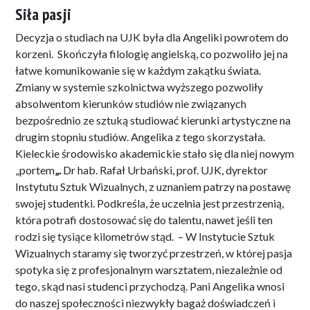
Siła pasji
Decyzja o studiach na UJK była dla Angeliki powrotem do
korzeni. Skończyła filologię angielską, co pozwoliło jej na
łatwe komunikowanie się w każdym zakątku świata.
Zmiany w systemie szkolnictwa wyższego pozwoliły
absolwentom kierunków studiów nie związanych
bezpośrednio ze sztuką studiować kierunki artystyczne na
drugim stopniu studiów. Angelika z tego skorzystała.
Kieleckie środowisko akademickie stało się dla niej nowym
„portem
„.
Dr hab. Rafał Urbański, prof. UJK, dyrektor
Instytutu Sztuk Wizualnych, z uznaniem patrzy na postawę
swojej studentki. Podkreśla, że uczelnia jest przestrzenią,
która potrafi dostosować się do talentu, nawet jeśli ten
rodzi się tysiące kilometrów stąd. – W Instytucie Sztuk
Wizualnych staramy się tworzyć przestrzeń, w której pasja
spotyka się z profesjonalnym warsztatem, niezależnie od
tego, skąd nasi studenci przychodzą. Pani Angelika wnosi
do naszej społeczności niezwykły bagaż doświadczeń i