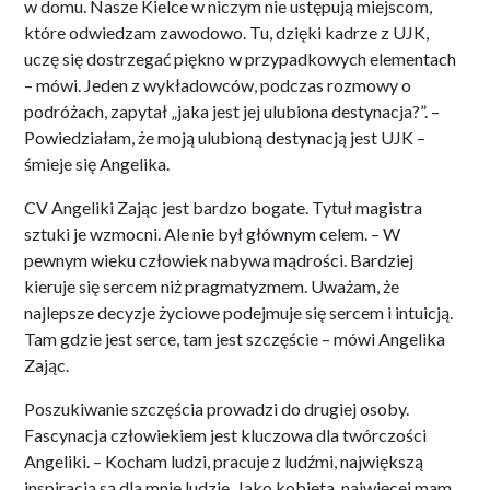
w domu. Nasze Kielce w niczym nie ustępują miejscom,
które odwiedzam zawodowo. Tu, dzięki kadrze z UJK,
uczę się dostrzegać piękno w przypadkowych elementach
– mówi. Jeden z wykładowców, podczas rozmowy o
podróżach, zapytał „jaka jest jej ulubiona destynacja?”. –
Powiedziałam, że moją ulubioną destynacją jest UJK –
śmieje się Angelika.
CV Angeliki Zając jest bardzo bogate. Tytuł magistra
sztuki je wzmocni. Ale nie był głównym celem. – W
pewnym wieku człowiek nabywa mądrości. Bardziej
kieruje się sercem niż pragmatyzmem. Uważam, że
najlepsze decyzje życiowe podejmuje się sercem i intuicją.
Tam gdzie jest serce, tam jest szczęście – mówi Angelika
Zając.
Poszukiwanie szczęścia prowadzi do drugiej osoby.
Fascynacja człowiekiem jest kluczowa dla twórczości
Angeliki. – Kocham ludzi, pracuje z ludźmi, największą
inspiracją są dla mnie ludzie. Jako kobieta, najwięcej mam