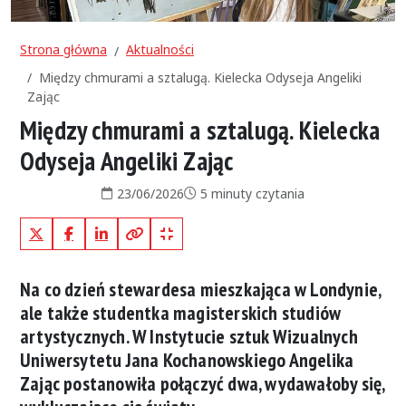
Strona główna
Aktualności
Między chmurami a sztalugą. Kielecka Odyseja Angeliki
Zając
Między chmurami a sztalugą. Kielecka
Odyseja Angeliki Zając
Data publikacji:
Czas czytania:
23/06/2026
5 minuty czytania
X (Twitter)
Facebook
LinkedIn
Kopiuj pełny link
Kopiuj krótki link
Na co dzień stewardesa mieszkająca w Londynie,
ale także studentka magisterskich studiów
artystycznych. W Instytucie sztuk Wizualnych
Uniwersytetu Jana Kochanowskiego Angelika
Zając postanowiła połączyć dwa, wydawałoby się,