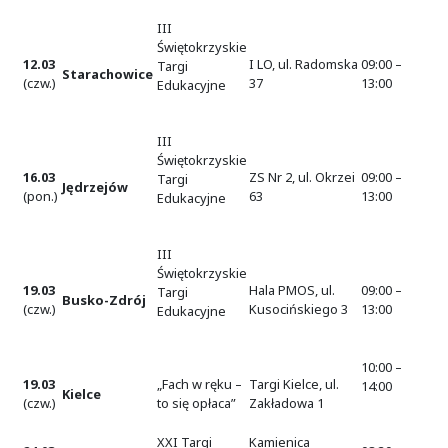
III
Świętokrzyskie
12.03
I LO, ul. Radomska
09:00 –
Targi
Starachowice
(czw.)
37
13:00
Edukacyjne
III
Świętokrzyskie
16.03
ZS Nr 2, ul. Okrzei
09:00 –
Targi
Jędrzejów
(pon.)
63
13:00
Edukacyjne
III
Świętokrzyskie
19.03
Hala PMOS, ul.
09:00 –
Targi
Busko-Zdrój
(czw.)
Kusocińskiego 3
13:00
Edukacyjne
10:00 –
19.03
„Fach w ręku –
Targi Kielce, ul.
14:00
Kielce
(czw.)
to się opłaca”
Zakładowa 1
XXI Targi
Kamienica