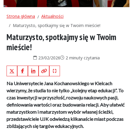
Strona główna
Aktualności
Maturzysto, spotkajmy się w Twoim mieście!
Maturzysto, spotkajmy się w Twoim
mieście!
Data publikacji:
Czas czytania:
23/02/2026
2 minuty czytania
X (Twitter)
Facebook
LinkedIn
Kopiuj pełny link
Kopiuj krótki link
Na Uniwersytecie Jana Kochanowskiego w Kielcach
wierzymy, że studia to nie tylko „kolejny etap edukacji”. To
czas inwestycji w przyszłość, rozwoju naukowych pasji,
definiowania wartości oraz budowania relacji. Aby ułatwić
maturzystkom i maturzystom wybór własnej ścieżki,
przedstawiciele UJK odwiedzą kilkanaście miast podczas
zbliżających się targów edukacyjnych.