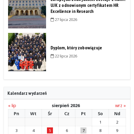
UJK z odnowionym certyfikatem HR
Excellence in Research
27 lipca 2026
Dyplom, który zobowiązuje
22 lipca 2026
Kalendarz wydarzeń
« lip
sierpień 2026
wrz »
Pn
Wt
Śr
Cz
Pt
So
Nd
1
2
3
4
5
6
7
8
9