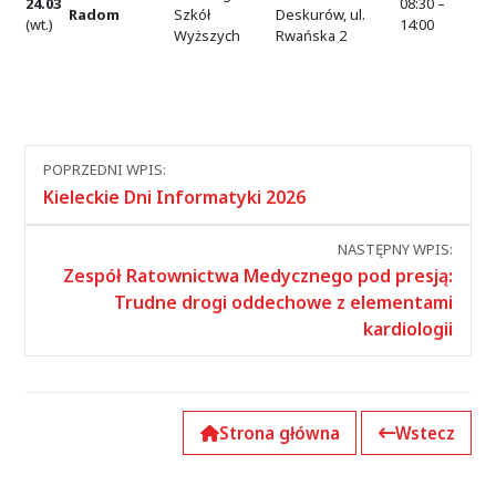
24.03
08:30 –
Radom
Szkół
Deskurów, ul.
(wt.)
14:00
Wyższych
Rwańska 2
Nawigacja
POPRZEDNI WPIS:
między
Kieleckie Dni Informatyki 2026
wpisami
NASTĘPNY WPIS:
Zespół Ratownictwa Medycznego pod presją:
Trudne drogi oddechowe z elementami
kardiologii
Strona główna
Wstecz