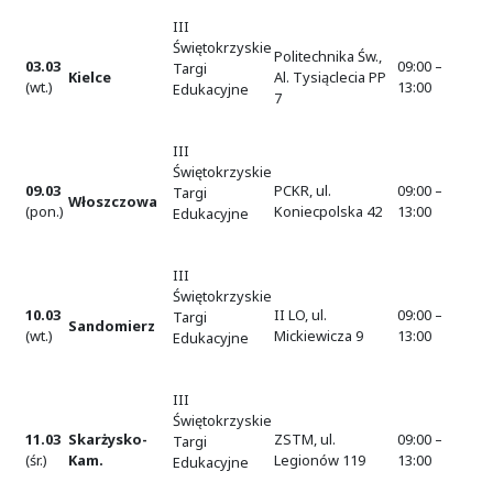
III
Świętokrzyskie
Politechnika Św.,
03.03
09:00 –
Targi
Kielce
Al. Tysiąclecia PP
(wt.)
13:00
Edukacyjne
7
III
Świętokrzyskie
09.03
PCKR, ul.
09:00 –
Targi
Włoszczowa
(pon.)
Koniecpolska 42
13:00
Edukacyjne
III
Świętokrzyskie
10.03
II LO, ul.
09:00 –
Targi
Sandomierz
(wt.)
Mickiewicza 9
13:00
Edukacyjne
III
Świętokrzyskie
11.03
Skarżysko-
ZSTM, ul.
09:00 –
Targi
(śr.)
Kam.
Legionów 119
13:00
Edukacyjne