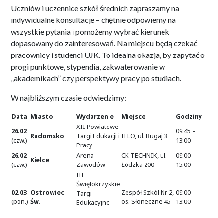
Uczniów i uczennice szkół średnich zapraszamy na
indywidualne konsultacje – chętnie odpowiemy na
wszystkie pytania i pomożemy wybrać kierunek
dopasowany do zainteresowań. Na miejscu będą czekać
pracownicy i studenci UJK. To idealna okazja, by zapytać o
progi punktowe, stypendia, zakwaterowanie w
„akademikach” czy perspektywy pracy po studiach.
W najbliższym czasie odwiedzimy:
Data
Miasto
Wydarzenie
Miejsce
Godziny
XII Powiatowe
26.02
09:45 –
Radomsko
Targi Edukacji i
II LO, ul. Bugaj 3
(czw.)
13:00
Pracy
26.02
Arena
CK TECHNIK, ul.
09:00 –
Kielce
(czw.)
Zawodów
Łódzka 200
15:00
III
Świętokrzyskie
02.03
Ostrowiec
Zespół Szkół Nr 2,
09:00 –
Targi
(pon.)
Św.
os. Słoneczne 45
13:00
Edukacyjne