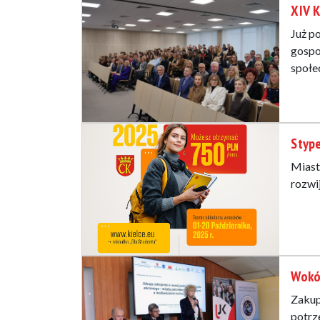
XIV K
Już p
gospo
społe
Styp
Miast
rozwi
Wokó
Zakup
potrz