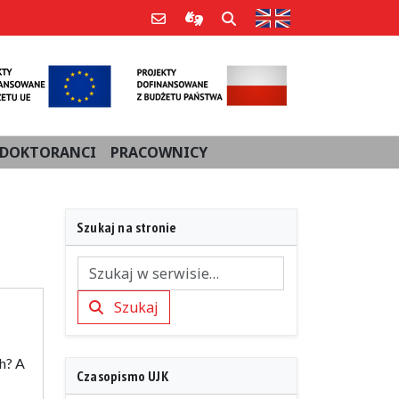
Strona w języku an
Poczta e-mail
Informacje dla użytkowników Po
Szukaj
DOKTORANCI
PRACOWNICY
Szukaj na stronie
Szukaj
Szukaj
ch? A
Czasopismo UJK