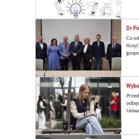
Dr Pi
Co od
liczy
gospo
Wybo
Przed
odbęd
Uniwe