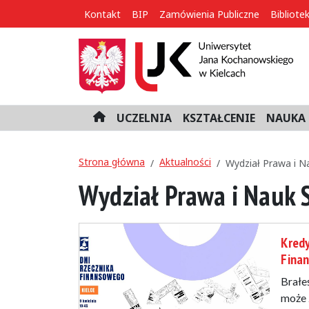
Kontakt
BIP
Zamówienia Publiczne
Bibliote
UCZELNIA
KSZTAŁCENIE
NAUKA 
H
o
m
Strona główna
Aktualności
e
Wydział Prawa i N
Wydział Prawa i Nauk 
Kredy
Fina
Brałe
może 