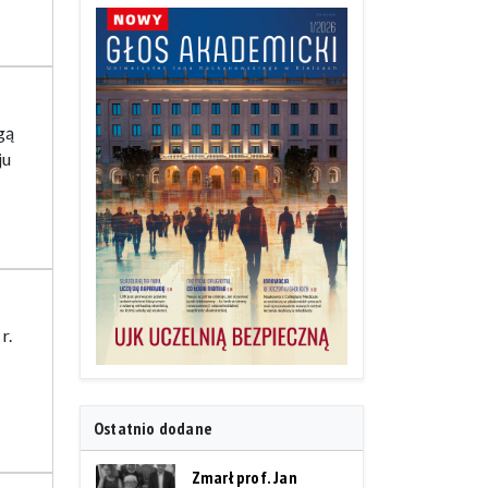
gą
ju
r.
Ostatnio dodane
Zmarł prof. Jan