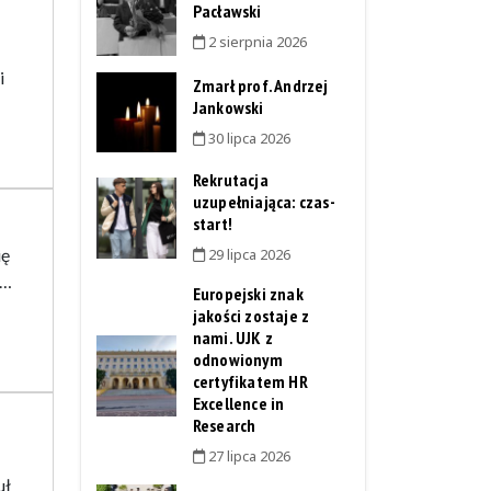
Pacławski
2 sierpnia 2026
i
Zmarł prof. Andrzej
Jankowski
30 lipca 2026
Rekrutacja
uzupełniająca: czas-
start!
ię
29 lipca 2026
e…
Europejski znak
jakości zostaje z
nami. UJK z
odnowionym
certyfikatem HR
Excellence in
Research
27 lipca 2026
uł