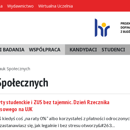
ka
Wydawnictwo
Wirtualna Uczelnia
I BADANIA
WSPÓŁPRACA
KANDYDACI
STUDENCI
auk Społecznych
Społecznych
ty studenckie i ZUS bez tajemnic. Dzień Rzecznika
nsowego na UJK
ś kiedyś coś „na raty 0%” albo korzystałeś z płatności odroczony
zastanawiasz się, jak legalnie i bez stresu otworzy&#263…