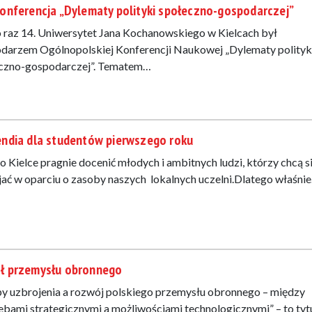
onferencja „Dylematy polityki społeczno-gospodarczej”
o raz 14. Uniwersytet Jana Kochanowskiego w Kielcach był
darzem Ogólnopolskiej Konferencji Naukowej „Dylematy polityk
czno-gospodarczej”. Tematem…
endia dla studentów pierwszego roku
o Kielce pragnie docenić młodych i ambitnych ludzi, którzy chcą s
jać w oparciu o zasoby naszych lokalnych uczelni.Dlatego właśni
ł przemysłu obronnego
y uzbrojenia a rozwój polskiego przemysłu obronnego – między
ebami strategicznymi a możliwościami technologicznymi” – to tyt