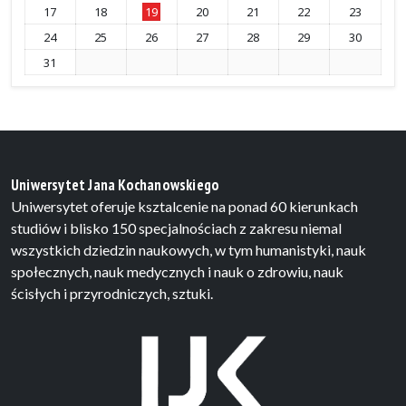
17
18
19
20
21
22
23
24
25
26
27
28
29
30
31
Uniwersytet Jana Kochanowskiego
Uniwersytet oferuje ksztalcenie na ponad 60 kierunkach
studiów i blisko 150 specjalnościach z zakresu niemal
wszystkich dziedzin naukowych, w tym humanistyki, nauk
społecznych, nauk medycznych i nauk o zdrowiu, nauk
ścisłych i przyrodniczych, sztuki.