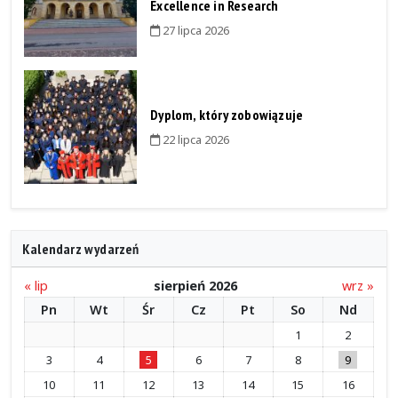
Excellence in Research
27 lipca 2026
Dyplom, który zobowiązuje
22 lipca 2026
Kalendarz wydarzeń
« lip
sierpień 2026
wrz »
Pn
Wt
Śr
Cz
Pt
So
Nd
1
2
3
4
5
6
7
8
9
10
11
12
13
14
15
16