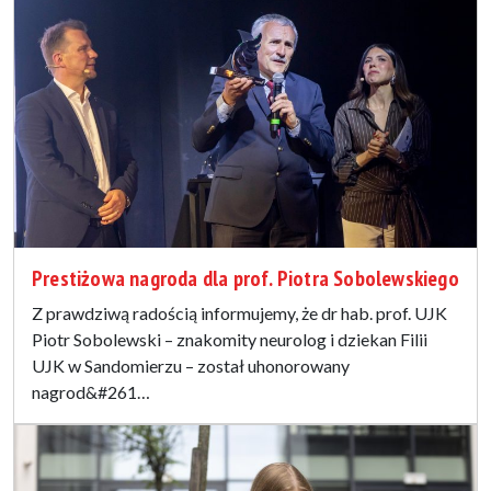
Prestiżowa nagroda dla prof. Piotra Sobolewskiego
Z prawdziwą radością informujemy, że dr hab. prof. UJK
Piotr Sobolewski – znakomity neurolog i dziekan Filii
UJK w Sandomierzu – został uhonorowany
nagrod&#261…