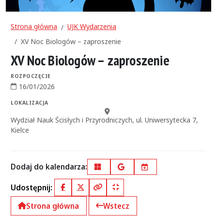
Strona główna
UJK Wydarzenia
XV Noc Biologów – zaproszenie
XV Noc Biologów – zaproszenie
ROZPOCZĘCIE
16/01/2026
Data rozpoczęcia:
LOKALIZACJA
Miejsce:
Wydział Nauk Ścisłych i Przyrodniczych, ul. Uniwersytecka 7,
Kielce
Dodaj do kalendarza:
Outlook
Google Calendar
iCal
Udostępnij:
Facebook
X (Twitter)
Kopiuj pełny link
Kopiuj krótki link
Strona główna
Wstecz