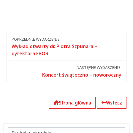
Nawigacja
POPRZEDNIE WYDARZENIE:
między
Wykład otwarty dr. Piotra Szpunara –
wydarzeniami
dyrektora EBOR
NASTĘPNE WYDARZENIE:
Koncert świąteczno – noworoczny
Strona główna
Wstecz