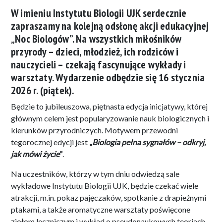
W imieniu Instytutu Biologii UJK serdecznie
zapraszamy na kolejną odsłonę akcji edukacyjnej
„Noc Biologów”. Na wszystkich miłośników
przyrody – dzieci, młodzież, ich rodziców i
nauczycieli – czekają fascynujące wykłady i
warsztaty. Wydarzenie odbędzie się 16 stycznia
2026 r. (piątek).
Będzie to jubileuszowa, piętnasta edycja inicjatywy, której
głównym celem jest popularyzowanie nauk biologicznych i
kierunków przyrodniczych. Motywem przewodni
tegorocznej edycji jest
„
Biologia pełna sygnałów – odkryj,
jak mówi życie
”
.
Na uczestników, którzy w tym dniu odwiedzą sale
wykładowe Instytutu Biologii UJK, będzie czekać wiele
atrakcji, m.in. pokaz pajęczaków, spotkanie z drapieżnymi
ptakami, a także aromatyczne warsztaty poświęcone
ziołom leczniczym i wykład o pseudonaukowych teoriach