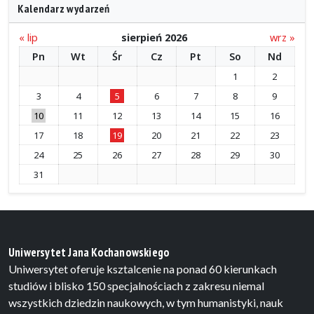
Kalendarz wydarzeń
« lip
sierpień 2026
wrz »
Pn
Wt
Śr
Cz
Pt
So
Nd
1
2
3
4
5
6
7
8
9
10
11
12
13
14
15
16
17
18
19
20
21
22
23
24
25
26
27
28
29
30
31
Uniwersytet Jana Kochanowskiego
Uniwersytet oferuje ksztalcenie na ponad 60 kierunkach
studiów i blisko 150 specjalnościach z zakresu niemal
wszystkich dziedzin naukowych, w tym humanistyki, nauk