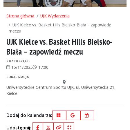
Strona główna
UJK Wydarzenia
UJK Kielce vs. Basket Hills Bielsko-Biała – zapowiedź
meczu
UJK Kielce vs. Basket Hills Bielsko-
Biała – zapowiedź meczu
ROZPOCZĘCIE
15/11/2025
17:00
Data rozpoczęcia:
Godzina rozpoczęcia:
LOKALIZACJA
Miejsce:
Uniwersyteckie Centrum Sportu UJK, ul. Uniwersytecka 21,
Kielce
Dodaj do kalendarza:
Outlook
Google Calendar
iCal
Udostępnij: