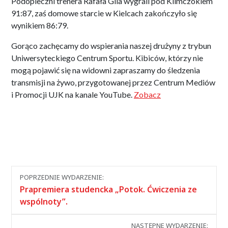
Podopieczni trenera Rafała Gila wygrali pod Klimczokiem
91:87, zaś domowe starcie w Kielcach zakończyło się
wynikiem 86:79.
Gorąco zachęcamy do wspierania naszej drużyny z trybun
Uniwersyteckiego Centrum Sportu. Kibiców, którzy nie
mogą pojawić się na widowni zapraszamy do śledzenia
transmisji na żywo, przygotowanej przez Centrum Mediów
i Promocji UJK na kanale YouTube.
Zobacz
Nawigacja
POPRZEDNIE WYDARZENIE:
między
Prapremiera studencka „Potok. Ćwiczenia ze
wydarzeniami
wspólnoty”.
NASTĘPNE WYDARZENIE: