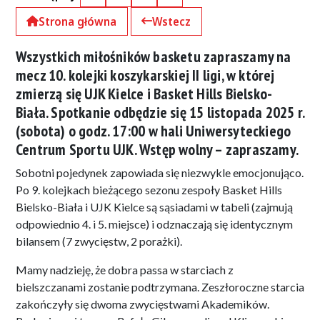
Facebook
X (Twitter)
Kopiuj pełny link
Kopiuj krótki link
Strona główna
Wstecz
Wszystkich miłośników basketu zapraszamy na
mecz 10. kolejki koszykarskiej II ligi, w której
zmierzą się UJK Kielce i Basket Hills Bielsko-
Biała. Spotkanie odbędzie się 15 listopada 2025 r.
(sobota) o godz. 17:00 w hali Uniwersyteckiego
Centrum Sportu UJK. Wstęp wolny – zapraszamy.
Sobotni pojedynek zapowiada się niezwykle emocjonująco.
Po 9. kolejkach bieżącego sezonu zespoły Basket Hills
Bielsko-Biała i UJK Kielce są sąsiadami w tabeli (zajmują
odpowiednio 4. i 5. miejsce) i odznaczają się identycznym
bilansem (7 zwycięstw, 2 porażki).
Mamy nadzieję, że dobra passa w starciach z
bielszczanami zostanie podtrzymana. Zeszłoroczne starcia
zakończyły się dwoma zwycięstwami Akademików.