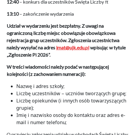
12:40
– konkurs dla uczestników Święta Liczby π
13:10
– zakończenie wydarzenia
Udział w wydarzeniu jest bezpłatny. Z uwagi na
ograniczoną liczbę miejsc obowiązuje obowiązkowa
rejestracja grup uczestników. Zgłoszenia uczestnictwa
należy wysyłać na adres
imat@ujk.edu.pl
wpisując w tytule
„Zgłoszenie Pi 2026”.
W treści wiadomości należy podać w następującej
kolejności (z zachowaniem numeracji):
Nazwę i adres szkoły;
Liczbę uczestników – uczniów tworzących grupę;
Liczbę opiekunów (i innych osób towarzyszących
grupie);
Imię i nazwisko osoby do kontaktu oraz adres e-
mail i numer telefonu;
O przyjęciu zgłoszenia udziału w obchodach Święta Liczby