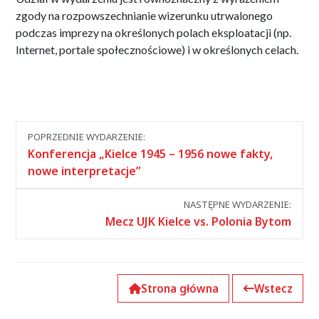
zgody na rozpowszechnianie wizerunku utrwalonego
podczas imprezy na określonych polach eksploatacji (np.
Internet, portale społecznościowe) i w określonych celach.
Nawigacja
POPRZEDNIE WYDARZENIE:
między
Konferencja „Kielce 1945 – 1956 nowe fakty,
wydarzeniami
nowe interpretacje”
NASTĘPNE WYDARZENIE:
Mecz UJK Kielce vs. Polonia Bytom
Strona główna
Wstecz