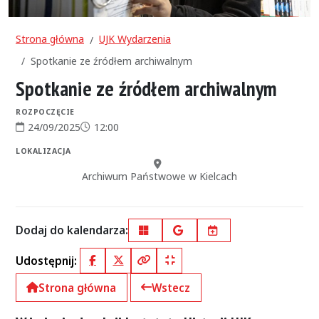
Strona główna
UJK Wydarzenia
Spotkanie ze źródłem archiwalnym
Spotkanie ze źródłem archiwalnym
ROZPOCZĘCIE
24/09/2025
12:00
Data rozpoczęcia:
Godzina rozpoczęcia:
LOKALIZACJA
Miejsce:
Archiwum Państwowe w Kielcach
Dodaj do kalendarza:
Outlook
Google Calendar
iCal
Udostępnij:
Facebook
X (Twitter)
Kopiuj pełny link
Kopiuj krótki link
Strona główna
Wstecz