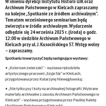
W imieniu dyrekcji Instytutu Historii UJK oraz
Archiwum Państwowego w Kielcach zapraszamy
na kolejne „Spotkanie ze źródłem archiwalnym”.
Tematem wrześniowego seminarium będą
zwierzęta w źródle archiwalnym. Wydarzenie
odbędzie się 24 września 2025 r. (środa) o godz.
12:00 w siedzibie Archiwum Państwowego w
Kielcach przy ul. J. Kusocińskiego 57. Wstęp wolny
– zapraszamy.
Spotkaniu towarzyszyć będą następujące wystawy:
• „Kolorowe zwierzaki” – wystawa rękodzieła
artystycznego pracowni „Szyje Się” w Kielcach,
przygotowana przez Katarzynę Niewęgłowską;
• „Nie tylko psy i koty na archiwalnej fotografii. Wybrane
materiały archiwalne z zasobu Archiwum Państwowego w
Kielcach” – wystawa przygotowana przez Paulinę Kaletę
(Archiwum Państwowe w Kielcach);