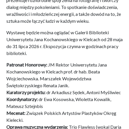
prezentuje różnorodne spojrzenia na fotografię i twórczy
dialog między pokoleniami. To spotkanie doświadczenia,
wrażliwości i młodzieńczej energii, a także dowód na to, że
sztuka może łączyć ludzi w każdym wieku.
Wystawę będzie można oglądać w Galerii Biblioteki
Uniwersytetu Jana Kochanowskiego w Kielcach od 28 maja
do 31 lipca 2026 r. Ekspozycja czynna w godzinach pracy
biblioteki.
Patronat Honorowy:
JM Rektor Uniwersytetu Jana
Kochanowskiego w Kielcach prof. dr hab. Beata
Wojciechowska. Marszałek Województwa
Świętokrzyskiego Renata Janik.
Kuratorzy projektu:
dr Arkadiusz Sędek, Antoni Myśliwiec
Koordynatorzy:
dr Ewa Kosowska, Wioletta Kowalik,
Mateusz Sztejnbis
Mecenat:
Związek Polskich Artystów Plastyków Okręg
Kielecki.
Oprawa muzyczna wydarzenia:
Trio Flawless (wokal Daria