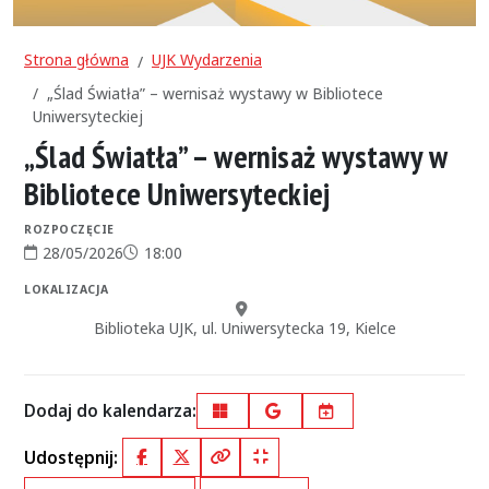
Strona główna
UJK Wydarzenia
„Ślad Światła” – wernisaż wystawy w Bibliotece
Uniwersyteckiej
„Ślad Światła” – wernisaż wystawy w
Bibliotece Uniwersyteckiej
ROZPOCZĘCIE
28/05/2026
18:00
Data rozpoczęcia:
Godzina rozpoczęcia:
LOKALIZACJA
Miejsce:
Biblioteka UJK, ul. Uniwersytecka 19, Kielce
Dodaj do kalendarza:
Outlook
Google Calendar
iCal
Udostępnij:
Facebook
X (Twitter)
Kopiuj pełny link
Kopiuj krótki link