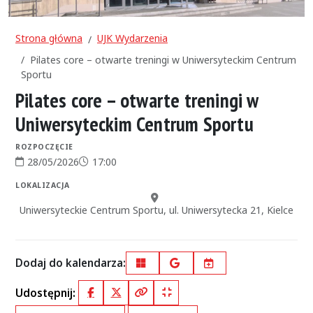
Strona główna
UJK Wydarzenia
Pilates core – otwarte treningi w Uniwersyteckim Centrum
Sportu
Pilates core – otwarte treningi w
Uniwersyteckim Centrum Sportu
ROZPOCZĘCIE
28/05/2026
17:00
Data rozpoczęcia:
Godzina rozpoczęcia:
LOKALIZACJA
Miejsce:
Uniwersyteckie Centrum Sportu, ul. Uniwersytecka 21, Kielce
Dodaj do kalendarza:
Outlook
Google Calendar
iCal
Udostępnij:
Facebook
X (Twitter)
Kopiuj pełny link
Kopiuj krótki link