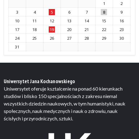
1
2
3
4
5
6
7
8
9
10
11
12
13
14
15
16
17
18
19
20
21
22
23
24
25
26
27
28
29
30
31
Uniwersytet Jana Kochanowskiego
Uniwersytet oferuje ksztalcenie na ponad 60 kierunkach
studiów i blisko 150 specjalnościach z zakresu niemal
wszystkich dziedzin naukowych, w tym humanistyki, nauk
społecznych, nauk medycznych i nauk o zdrowiu, nauk
ścisłych i przyrodniczych, sztuki.