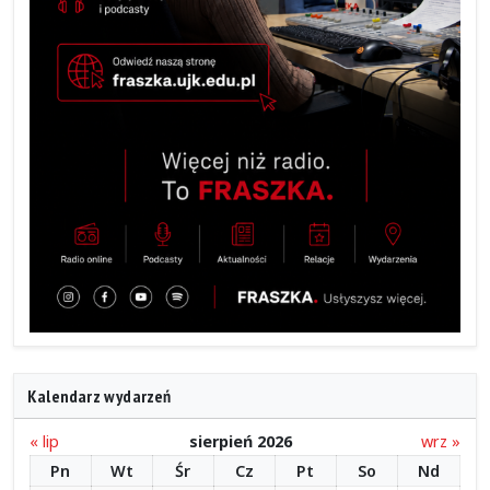
Kalendarz wydarzeń
« lip
sierpień 2026
wrz »
Pn
Wt
Śr
Cz
Pt
So
Nd