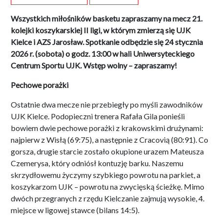
Wszystkich miłośników basketu zapraszamy na mecz 21.
kolejki koszykarskiej II ligi, w którym zmierzą się UJK
Kielce i AZS Jarosław. Spotkanie odbędzie się 24 stycznia
2026 r. (sobota) o godz. 13:00 w hali Uniwersyteckiego
Centrum Sportu UJK. Wstęp wolny – zapraszamy!
Pechowe porażki
Ostatnie dwa mecze nie przebiegły po myśli zawodników
UJK Kielce. Podopieczni trenera Rafała Gila ponieśli
bowiem dwie pechowe porażki z krakowskimi drużynami:
najpierw z Wisłą (69:75), a następnie z Cracovią (80:91). Co
gorsza, drugie starcie zostało okupione urazem Mateusza
Czemerysa, który odniósł kontuzję barku. Naszemu
skrzydłowemu życzymy szybkiego powrotu na parkiet, a
koszykarzom UJK – powrotu na zwycięską ścieżkę. Mimo
dwóch przegranych z rzędu Kielczanie zajmują wysokie, 4.
miejsce w ligowej stawce (bilans 14:5).