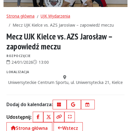
Strona główna
UJK Wydarzenia
Mecz UJK Kielce vs. AZS Jarosław – zapowiedź meczu
Mecz UJK Kielce vs. AZS Jarosław –
zapowiedź meczu
ROZPOCZĘCIE
24/01/2026
13:00
Data rozpoczęcia:
Godzina rozpoczęcia:
LOKALIZACJA
Miejsce:
Uniwersyteckie Centrum Sportu, ul. Uniwersytecka 21, Kielce
Dodaj do kalendarza:
Outlook
Google Calendar
iCal
Udostępnij:
Facebook
X (Twitter)
Kopiuj pełny link
Kopiuj krótki link
Strona główna
Wstecz