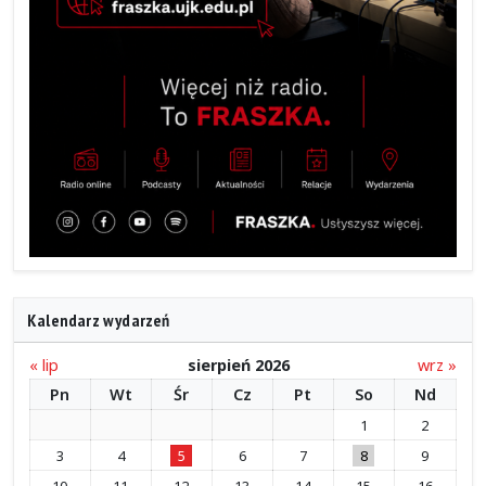
Kalendarz wydarzeń
« lip
sierpień 2026
wrz »
Pn
Wt
Śr
Cz
Pt
So
Nd
1
2
3
4
5
6
7
8
9