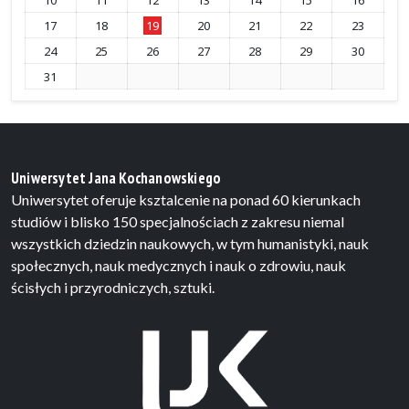
10
11
12
13
14
15
16
17
18
19
20
21
22
23
24
25
26
27
28
29
30
31
Uniwersytet Jana Kochanowskiego
Uniwersytet oferuje ksztalcenie na ponad 60 kierunkach
studiów i blisko 150 specjalnościach z zakresu niemal
wszystkich dziedzin naukowych, w tym humanistyki, nauk
społecznych, nauk medycznych i nauk o zdrowiu, nauk
ścisłych i przyrodniczych, sztuki.