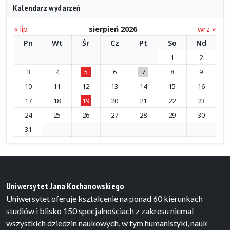
Kalendarz wydarzeń
« lip
sierpień 2026
wrz »
Pn
Wt
Śr
Cz
Pt
So
Nd
1
2
3
4
5
6
7
8
9
10
11
12
13
14
15
16
17
18
19
20
21
22
23
24
25
26
27
28
29
30
31
Uniwersytet Jana Kochanowskiego
Uniwersytet oferuje ksztalcenie na ponad 60 kierunkach
studiów i blisko 150 specjalnościach z zakresu niemal
wszystkich dziedzin naukowych, w tym humanistyki, nauk