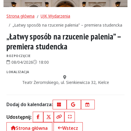
Strona główna
UJK Wydarzenia
„Łatwy sposób na rzucenie palenia” – premiera studencka
„Łatwy sposób na rzucenie palenia” –
premiera studencka
ROZPOCZĘCIE
08/04/2026
18:00
Data rozpoczęcia:
Godzina rozpoczęcia:
LOKALIZACJA
Miejsce:
Teatr Żeromskiego, ul. Sienkiewicza 32, Kielce
Dodaj do kalendarza:
Outlook
Google Calendar
iCal
Udostępnij:
Facebook
X (Twitter)
Kopiuj pełny link
Kopiuj krótki link
Strona główna
Wstecz