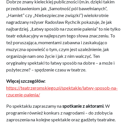
Dobrze znany kieleckiej publiczności (m.in. dzięki takim
przedstawieniom jak „Samotność pól bawełnianych”,
„Hamlet” czy „Niebezpieczne związki”) wielokrotnie
nagradzany reżyser Radosław Rychcik pokazuje, że jak
najbardziej. „Łatwy sposób na rzucenie palenia” to nie tylko
teatr edukacyjny w najlepszym tego słowa znaczeniu. To
też poruszająca, momentami zabawna i zaskakująco
muzyczna opowieść o tym, czym jest uzależnienie, jak
organizuje nam ono życie i jak z nim walczyć. Ten
oryginalny spektakl to łatwy sposób na dobre – a może i
pożyteczne? – spędzenie czasu w teatrze.
Więcej szczegółów:
https://teatrzeromskiego.pl/spektakle/latwy-sposob-na-
rzucenie-palenia/
Po spektaklu zapraszamy na
spotkanie z aktorami
. W
programie również konkurs z nagrodami – do zdobycia
zaproszenia na kolejne spektakle oraz gadżety teatralne.