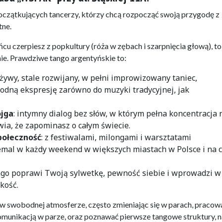
oczątkujących tancerzy, którzy chcą rozpocząć swoją przygodę z
tne.
ńcu czerpiesz z popkultury (róża w zębach i szarpnięcia głową), to
ie. Prawdziwe tango argentyńskie to:
 żywy, stale rozwijany, w pełni improwizowany taniec,
odną ekspresję zarówno do muzyki tradycyjnej, jak
ojga
: intymny dialog bez słów, w którym pełna koncentracja 
wia, że zapominasz o całym świecie.
połeczność
: z festiwalami, milongami i warsztatami
mal w każdy weekend w większych miastach w Polsce i na 
ango poprawi Twoją sylwetkę, pewność siebie i wprowadzi w
kość.
 swobodnej atmosferze, często zmieniając się w parach, pracow
omunikacją w parze, oraz poznawać pierwsze tangowe struktury, n