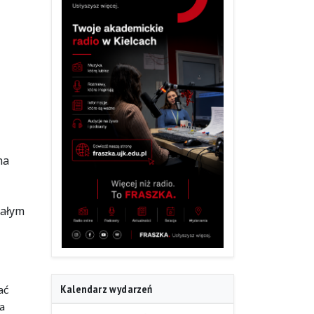
na
całym
Kalendarz wydarzeń
ać
a