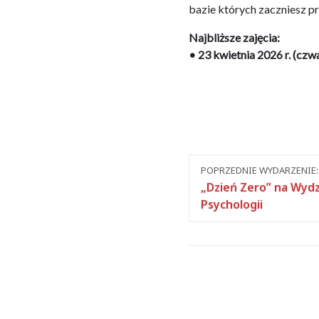
bazie których zaczniesz p
Najbliższe zajęcia:
• 23 kwietnia 2026 r. (czwa
Nawigacja
POPRZEDNIE WYDARZENIE:
między
„Dzień Zero” na Wydz
Psychologii
wydarzeniami