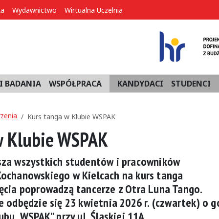
ka
Wydawnictwo
Wirtualna Uczelnia
I BADANIA
WSPÓŁPRACA
KANDYDACI
STUDENCI
zenia
Kurs tanga w Klubie WSPAK
w Klubie WSPAK
sza wszystkich studentów i pracowników
Kochanowskiego w Kielcach na kurs tanga
ęcia poprowadzą tancerze z Otra Luna Tango.
e odbędzie się 23 kwietnia 2026 r. (czwartek) o g
ubu „WSPAK” przy ul. Śląskiej 11A.