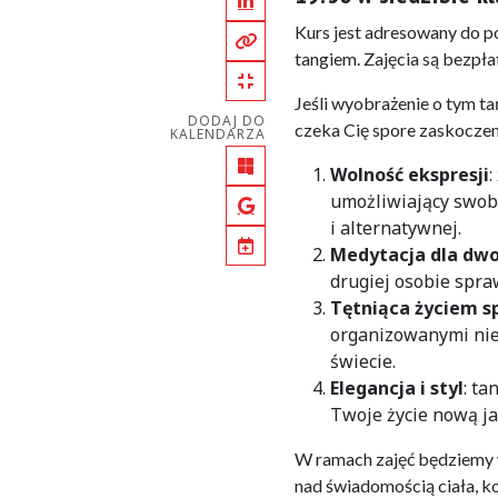
LinkedIn
Kurs jest adresowany do p
Kopiuj pełny link
tangiem. Zajęcia są bezpła
Kopiuj krótki link
Jeśli wyobrażenie o tym ta
DODAJ DO
czeka Cię spore zaskoczen
KALENDARZA
Outlook
Wolność ekspresji
:
umożliwiający swob
Google Calendar
i alternatywnej.
iCal
Medytacja dla dw
drugiej osobie spra
Tętniąca życiem s
organizowanymi nie
świecie.
Elegancja i styl
: t
Twoje życie nową ja
W ramach zajęć będziemy w
nad świadomością ciała, k