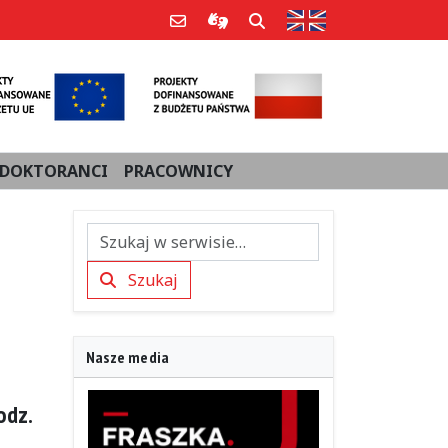
Strona w języku an
Poczta e-mail
Informacje dla użytkowników Po
Szukaj
DOKTORANCI
PRACOWNICY
Szukaj
Szukaj
Nasze media
odz.