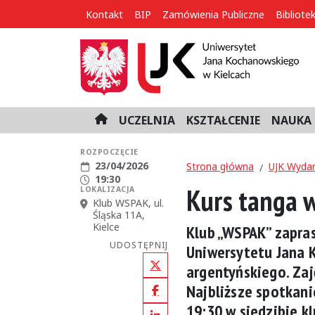
Kontakt
BIP
Zamówienia Publiczne
Bibliote
UCZELNIA
KSZTAŁCENIE
NAUKA 
H
o
m
ROZPOCZĘCIE
Data rozpoczęcia:
23/04/2026
e
Strona główna
UJK Wydar
Godzina rozpoczęcia:
19:30
Kurs tanga 
LOKALIZACJA
Miejsce:
Klub WSPAK, ul.
Śląska 11A,
Kielce
Klub „WSPAK” zapra
UDOSTĘPNIJ
Uniwersytetu Jana 
argentyńskiego. Zaj
X (Twitter)
Najbliższe spotkani
Facebook
19:30 w siedzibie kl