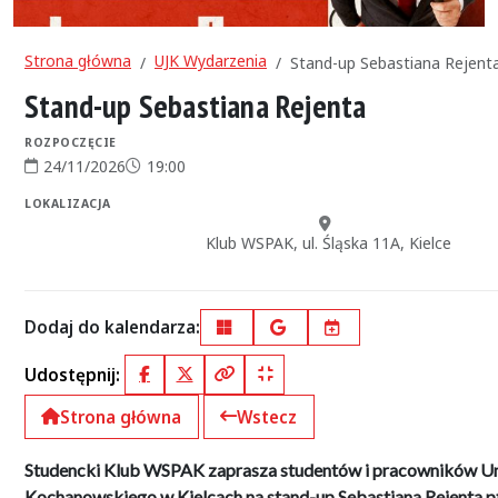
Strona główna
UJK Wydarzenia
Stand-up Sebastiana Rejent
Stand-up Sebastiana Rejenta
ROZPOCZĘCIE
24/11/2026
19:00
Data rozpoczęcia:
Godzina rozpoczęcia:
LOKALIZACJA
Miejsce:
Klub WSPAK, ul. Śląska 11A, Kielce
Dodaj do kalendarza:
Outlook
Google Calendar
iCal
Udostępnij:
Facebook
X (Twitter)
Kopiuj pełny link
Kopiuj krótki link
Strona główna
Wstecz
Studencki Klub WSPAK zaprasza studentów i pracowników Un
Kochanowskiego w Kielcach na stand-up Sebastiana Rejenta pt