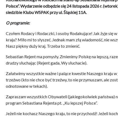
Polsce”. Wydarzenie
odbędzie się 24 listopada 2026 r. (wtorek
siedzibie Klubu WSPAK przy ul. Śląskiej 11A.
O programie:
Czołem Rodacy i Rodaczki, i osoby Rodakujące! Jak żyje się
kraju? Miło mi to słyszeć. Jednak mam złą wiadomość, nie wsz
Nasz piękny duży kraj. Trzeba to zmienić.
Sebastian Rejent ma pomysły. Zmienimy Polskę na lepszą, raze
drudzy słuchając (Rejent gada, Wy słuchacie).
Załatwimy wszystkie ważne i palące kwestie Naszego kraju w 
trzeźwo (kto nie chce być trzeźwy, to nie przymuszam, ale zost
odnotowane w tekach).
Zapraszam wszystkich Obywateli (jakiegokolwiek państwa) n
program Sebastiana Rejenta pt. „Ku lepszej Polsce”.
Jeżeli nie kochasz Naszego kraju, to nie przychodź! Jeżeli koc