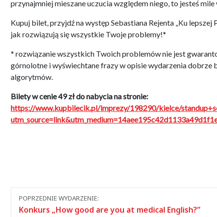
przynajmniej mieszane uczucia względem niego, to jesteś mile
Kupuj bilet, przyjdź na występ Sebastiana Rejenta „Ku lepszej 
jak rozwiązują się wszystkie Twoje problemy!*
* rozwiązanie wszystkich Twoich problemów nie jest gwarant
górnolotne i wyświechtane frazy w opisie wydarzenia dobrze 
algorytmów.
Bilety w cenie 49 zł do nabycia na stronie:
https://www.kupbilecik.pl/imprezy/198290/kielce/standup+s
utm_source=link&utm_medium=14aee195c42d1133a49d1f1
Nawigacja
POPRZEDNIE WYDARZENIE:
między
Konkurs „How good are you at medical English?”