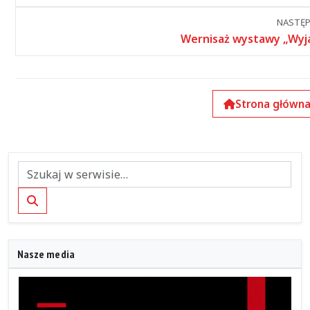
wydarzeniami
NASTĘP
Wernisaż wystawy „Wyj
Strona główn
Szukaj
Nasze media