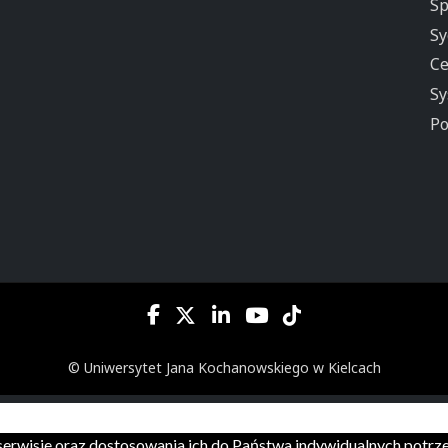
Sp
Sy
Ce
Sy
Po
© Uniwersytet Jana Kochanowskiego w Kielcach
m serwisie oraz dostosowania ich do Państwa indywidualnych potr