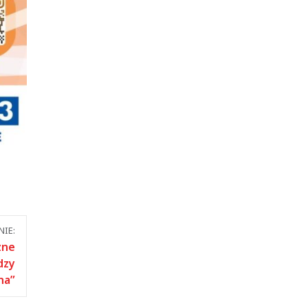
IE:
zne
dzy
na”