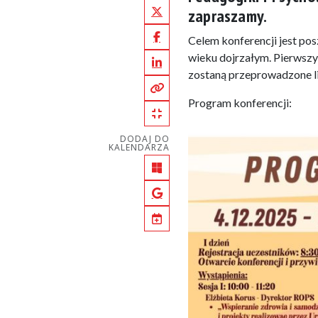
zapraszamy.
X (Twitter)
Celem konferencji jest po
Facebook
wieku dojrzałym. Pierwszy
LinkedIn
zostaną przeprowadzone li
Kopiuj pełny link
Program konferencji:
Kopiuj krótki link
DODAJ DO
KALENDARZA
Outlook
Google Calendar
iCal