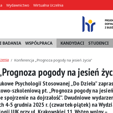
ka
Wydawnictwo
Wirtualna Uczelnia
I BADANIA
WSPÓŁPRACA
KANDYDACI
STUDENCI
zenia
Konferencja „Prognoza pogody na jesień życia”
„Prognoza pogody na jesień życ
ukowe Psychologii Stosowanej „Do Dzieła” zapra
kowo-szkoleniową pt. „Prognoza pogody na jesie
ne spojrzenie na dojrzałość”. Dwudniowe wydarze
ch 4-5 grudnia 2025 r. (czwartek-piątek) na Wydzi
ogii UJK przy ul. Krakowskiej 11. Wstęp wolny –