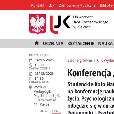
Kontakt
BIP
Zamówienia Publiczne
Bibliote
UCZELNIA
KSZTAŁCENIE
NAUKA 
H
o
m
ROZPOCZĘCIE
Data rozpoczęcia:
04/12/2025
e
Strona główna
UJK Wydar
Godzina rozpoczęcia:
10:00
Konferencja 
ZAKOŃCZENIE
Data zakończenia:
05/12/2025
Godzina zakończenia:
14:30
LOKALIZACJA
Studenckie Koło Na
Miejsce:
Wydział
na konferencję nau
Pedagogiki i
Psychologii UJK,
życia. Psychologicz
ul. Krakowska
odbędzie się w dnia
11, Kielce
UDOSTĘPNIJ
Pedagogiki i Psychol