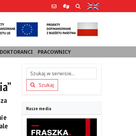
Strona w języku an
Poczta e-mail
Informacje dla użytkowników Po
Szukaj
DOKTORANCI
PRACOWNICY
ia”
Szukaj
Szukaj
sza
ń
Nasze media
nie
ale