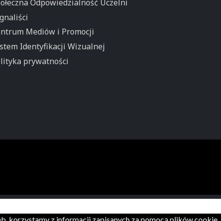
ołeczna Odpowiedzialność Uczelni
gnaliści
ntrum Mediów i Promocji
stem Identyfikacji Wizualnej
lityka prywatności
zeb, korzystamy z informacji zapisanych za pomocą plików cookie