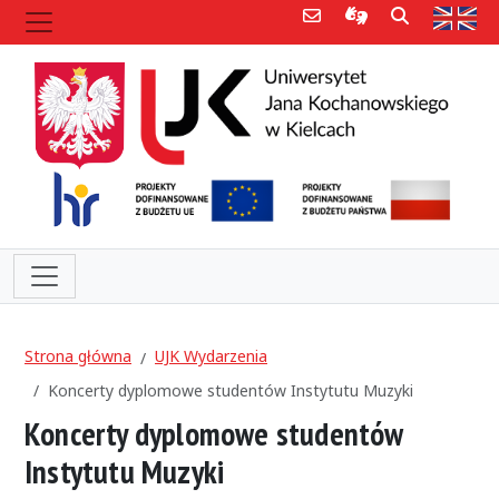
Poczta e-mail
Informacje dla 
Szukaj
Str
Strona główna
UJK Wydarzenia
Koncerty dyplomowe studentów Instytutu Muzyki
Koncerty dyplomowe studentów
Instytutu Muzyki