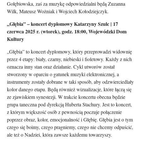
Gołębiowska, zaś za muzykę odpowiedzialni będą Zuzanna
Wilk, Mateusz Wożniak i Wojciech Kołodziejczyk.
„Głębia” – koncert dyplomowy Katarzyny Szulc | 17
czerwca 2025 r. (wtorek), godz. 18:00, Wojewódzki Dom
Kultury
„Głębia” to koncert dyplomowy, który przeprowadzi widownię
przez 4 etapy: biały, czarny, niebieski i fioletowy. Każdy z nich
oznacza inny stan oraz działanie. Cykl utworów został
stworzony w oparciu o gatunek muzyki elektronicznej, a
instrumenty zostały dobrane w taki sposób, aby odzwierciedlały
kolor danego etapu. Będą również wizualizacje, które łączą się
ze zjawiskiem synestezji. W trakcie koncertu obecna będzie
grupa taneczna pod dyrekcją Huberta Stachury. Jest to koncert,
z którym większość osób z pewnością poczuje połączenie
poprzez obraz, kolor, emocjonalność i Głębię. Głębia jest o tym
czego się boimy, czego pragniemy, czego nie chcemy odpuścić,
ale też o Nadziei, która zawsze każdemu towarzyszy.