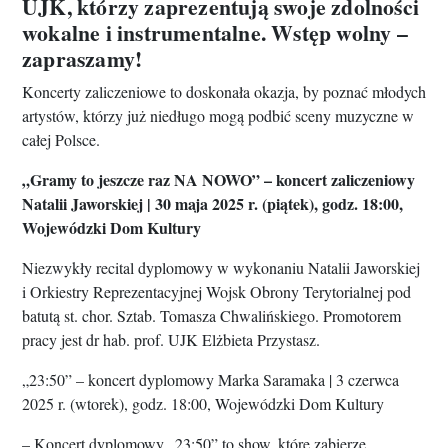
UJK, którzy zaprezentują swoje zdolności
wokalne i instrumentalne. Wstęp wolny –
zapraszamy!
Koncerty zaliczeniowe to doskonała okazja, by poznać młodych
artystów, którzy już niedługo mogą podbić sceny muzyczne w
całej Polsce.
„Gramy to jeszcze raz NA NOWO” – koncert zaliczeniowy
Natalii Jaworskiej | 30 maja 2025 r. (piątek), godz. 18:00,
Wojewódzki Dom Kultury
Niezwykły recital dyplomowy w wykonaniu Natalii Jaworskiej
i Orkiestry Reprezentacyjnej Wojsk Obrony Terytorialnej pod
batutą st. chor. Sztab. Tomasza Chwalińskiego. Promotorem
pracy jest dr hab. prof. UJK Elżbieta Przystasz.
„23:50” – koncert dyplomowy Marka Saramaka | 3 czerwca
2025 r. (wtorek), godz. 18:00, Wojewódzki Dom Kultury
– Koncert dyplomowy „23:50” to show, które zabierze