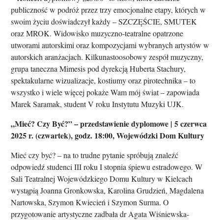
publiczność w podróż przez trzy emocjonalne etapy, których w
swoim życiu doświadczył każdy – SZCZĘŚCIE, SMUTEK
oraz MROK. Widowisko muzyczno-teatralne opatrzone
utworami autorskimi oraz kompozycjami wybranych artystów w
autorskich aranżacjach. Kilkunastoosobowy zespół muzyczny,
grupa taneczna Mimesis pod dyrekcją Huberta Stachury,
spektakularne wizualizacje, kostiumy oraz pirotechnika – to
wszystko i wiele więcej pokaże Wam mój świat – zapowiada
Marek Saramak, student V roku Instytutu Muzyki UJK.
„Mieć? Czy Być?” – przedstawienie dyplomowe | 5 czerwca
2025 r. (czwartek), godz. 18:00, Wojewódzki Dom Kultury
Mieć czy być? – na to trudne pytanie spróbują znaleźć
odpowiedź studenci III roku I stopnia śpiewu estradowego. W
Sali Teatralnej Wojewódzkiego Domu Kultury w Kielcach
wystąpią Joanna Gronkowska, Karolina Grudzień, Magdalena
Nartowska, Szymon Kwiecień i Szymon Surma. O
przygotowanie artystyczne zadbała dr Agata Wiśniewska-