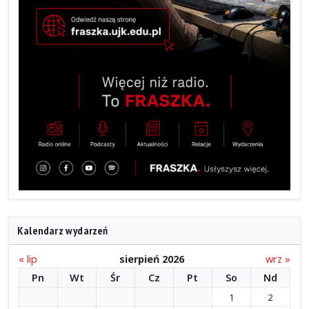
Kalendarz wydarzeń
« lip
sierpień 2026
wrz »
Pn
Wt
Śr
Cz
Pt
So
Nd
1
2