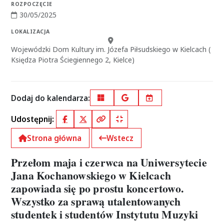
ROZPOCZĘCIE
30/05/2025
Data rozpoczęcia:
LOKALIZACJA
Miejsce:
Wojewódzki Dom Kultury im. Józefa Piłsudskiego w Kielcach (
Księdza Piotra Ściegiennego 2, Kielce)
Dodaj do kalendarza:
Outlook
Google Calendar
iCal
Udostępnij:
Facebook
X (Twitter)
Kopiuj pełny link
Kopiuj krótki link
Strona główna
Wstecz
Przełom maja i czerwca na Uniwersytecie
Jana Kochanowskiego w Kielcach
zapowiada się po prostu koncertowo.
Wszystko za sprawą utalentowanych
studentek i studentów Instytutu Muzyki