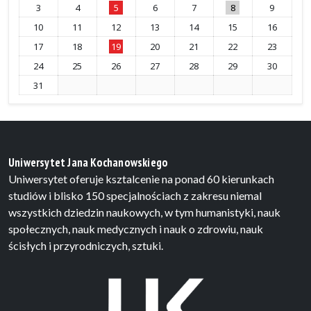
3
4
5
6
7
8
9
10
11
12
13
14
15
16
17
18
19
20
21
22
23
24
25
26
27
28
29
30
31
Uniwersytet Jana Kochanowskiego
Uniwersytet oferuje ksztalcenie na ponad 60 kierunkach
studiów i blisko 150 specjalnościach z zakresu niemal
wszystkich dziedzin naukowych, w tym humanistyki, nauk
społecznych, nauk medycznych i nauk o zdrowiu, nauk
ścisłych i przyrodniczych, sztuki.