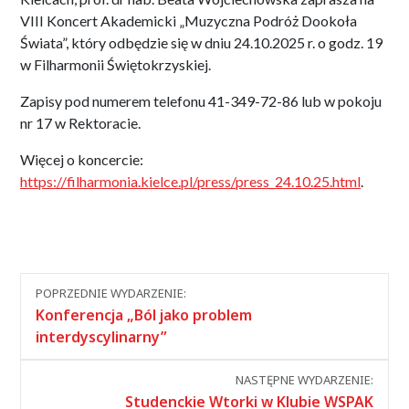
VIII Koncert Akademicki „Muzyczna Podróż Dookoła
Świata”, który odbędzie się w dniu 24.10.2025 r. o godz. 19
w Filharmonii Świętokrzyskiej.
Zapisy pod numerem telefonu 41-349-72-86 lub w pokoju
nr 17 w Rektoracie.
Więcej o koncercie:
https://filharmonia.kielce.pl/press/press_24.10.25.html
.
Nawigacja
POPRZEDNIE WYDARZENIE:
między
Konferencja „Ból jako problem
wydarzeniami
interdyscylinarny”
NASTĘPNE WYDARZENIE:
Studenckie Wtorki w Klubie WSPAK