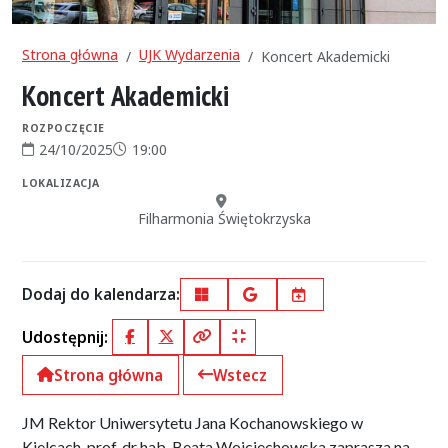
Strona główna
UJK Wydarzenia
Koncert Akademicki
Koncert Akademicki
ROZPOCZĘCIE
24/10/2025
19:00
Data rozpoczęcia:
Godzina rozpoczęcia:
LOKALIZACJA
Miejsce:
Filharmonia Świętokrzyska
Dodaj do kalendarza:
Outlook
Google Calendar
iCal
Udostępnij:
Facebook
X (Twitter)
Kopiuj pełny link
Kopiuj krótki link
Strona główna
Wstecz
JM Rektor Uniwersytetu Jana Kochanowskiego w
Kielcach, prof. dr hab. Beata Wojciechowska zaprasza na