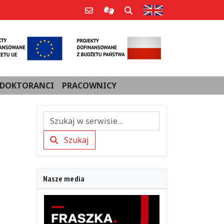
Strona w języku an
Poczta e-mail
Informacje dla użytkowników Po
Szukaj
DOKTORANCI
PRACOWNICY
Szukaj
Szukaj
Nasze media