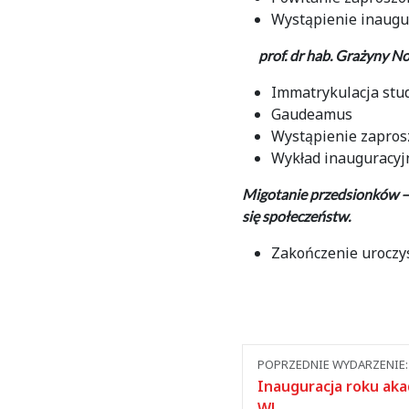
Wystąpienie inaugu
prof. dr hab. Grażyny N
Immatrykulacja stu
Gaudeamus
Wystąpienie zapros
Wykład inauguracy
Migotanie przedsionków – 
się społeczeństw.
Zakończenie uroczy
Nawigacja
POPRZEDNIE WYDARZENIE:
między
Inauguracja roku ak
WL