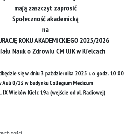
mają zaszczyt zaprosić
Społeczność akademicką
na
URACJĘ ROKU AKADEMICKIEGO
2025/2026
iału Nauk o Zdrowiu CM UJK w Kielcach
dbędzie się w dniu
3 października 2025 r.
o godz.
10:00
w Auli
0/13
w budynku Collegium Medicum
l. IX Wieków Kielc 19a (wejście od ul. Radiowej)
nych gości