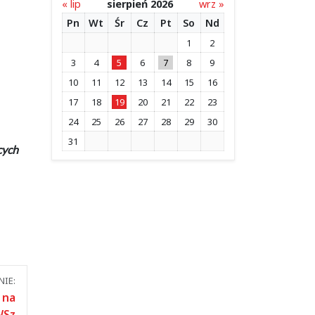
« lip
sierpień 2026
wrz »
Pn
Wt
Śr
Cz
Pt
So
Nd
1
2
3
4
5
6
7
8
9
10
11
12
13
14
15
16
17
18
19
20
21
22
23
24
25
26
27
28
29
30
31
cych
IE:
 na
WSz