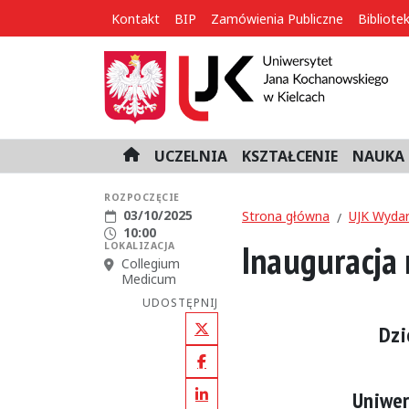
Kontakt
BIP
Zamówienia Publiczne
Bibliote
UCZELNIA
KSZTAŁCENIE
NAUKA 
H
o
m
ROZPOCZĘCIE
Data rozpoczęcia:
03/10/2025
e
Strona główna
UJK Wydar
Godzina rozpoczęcia:
10:00
Inauguracja
LOKALIZACJA
Miejsce:
Collegium
Medicum
UDOSTĘPNIJ
Dzi
X (Twitter)
Facebook
Uniwer
LinkedIn