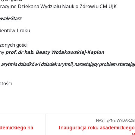
racyjne Dziekana Wydziału Nauk o Zdrowiu CM UJK
owak-Starz
dentów I roku
zonych gości
jny
prof. dr hab. Beaty Wożakowskiej-Kapłon
arytmia dziadków i dziadek arytmii, narastający problem starzeją
stości
NASTĘPNE WYDARZEN
ademickiego na
Inauguracja roku akademickiego