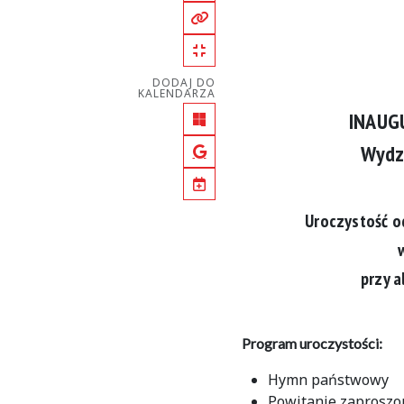
Kopiuj pełny link
Kopiuj krótki link
DODAJ DO
KALENDARZA
INAUG
Outlook
Wydz
Google Calendar
iCal
Uroczystość o
przy a
Program uroczystości:
Hymn państwowy
Powitanie zaproszo