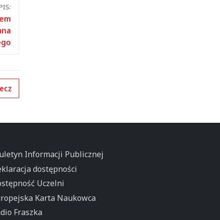
IS:
rem
ana
ego
ecz
uletyn Informacji Publicznej
klaracja dostępności
stępność Uczelni
ropejska Karta Naukowca
dio Fraszka