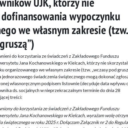
wników UJK, którzy nie
 z dofinansowania wypoczynku
ego we własnym zakresie (tzw.
gruszą”)
wnieni do korzystania ze świadczeń z Zakładowego Funduszu
ersytetu Jana Kochanowskiego w Kielcach, którzy nie skorzystali
u organizowanego we własnym zakresie (tzw. „wczasy pod grusz
a jednorazowego świadczenia świątecznego mogą dokonać zgłos
zonej własnoręcznym podpisem listownie (decyduje data wpływu 
wnika ds. socjalnych w nieprzekraczalnym terminie do dnia 28
ącej treści:
wniony do korzystania ze świadczeń z Zakładowego Funduszu
wersytetu Jana Kochanowskiego w Kielcach, wyrażam wolę otrzy
 świątecznego w roku 2025 r. Dołączam Załącznik nr 2 do Regul