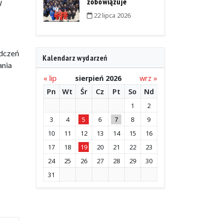
zobowiązuje
j
22 lipca 2026
adczeń
Kalendarz wydarzeń
ania
« lip
sierpień 2026
wrz »
Pn
Wt
Śr
Cz
Pt
So
Nd
1
2
3
4
5
6
7
8
9
10
11
12
13
14
15
16
17
18
19
20
21
22
23
24
25
26
27
28
29
30
31