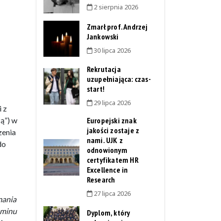
2 sierpnia 2026
Zmarł prof. Andrzej
Jankowski
30 lipca 2026
Rekrutacja
uzupełniająca: czas-
start!
29 lipca 2026
 z
ą”) w
Europejski znak
jakości zostaje z
zenia
nami. UJK z
do
odnowionym
certyfikatem HR
Excellence in
Research
27 lipca 2026
mania
aminu
Dyplom, który