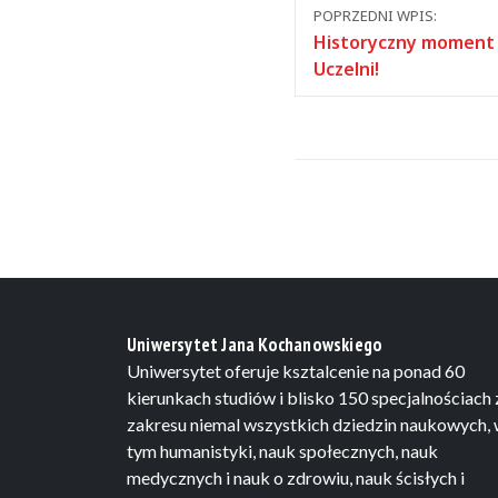
Nawigacja
POPRZEDNI WPIS:
między
Historyczny moment 
Uczelni!
wpisami
Uniwersytet Jana Kochanowskiego
Uniwersytet oferuje ksztalcenie na ponad 60
kierunkach studiów i blisko 150 specjalnościach 
zakresu niemal wszystkich dziedzin naukowych,
tym humanistyki, nauk społecznych, nauk
medycznych i nauk o zdrowiu, nauk ścisłych i