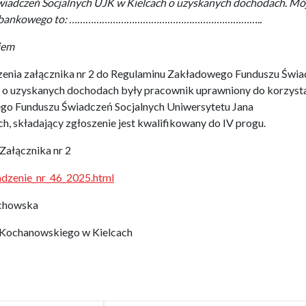
adczeń Socjalnych UJK w Kielcach o uzyskanych dochodach. Mó
nku bankowego to: ……………………………………………………………..
iem
enia załącznika nr 2 do Regulaminu Zakładowego Funduszu Świ
h o uzyskanych dochodach były pracownik uprawniony do korzyst
go Funduszu Świadczeń Socjalnych Uniwersytetu Jana
, składający zgłoszenie jest kwalifikowany do IV progu.
Załącznika nr 2
zadzenie_nr_46_2025.html
echowska
 Kochanowskiego w Kielcach