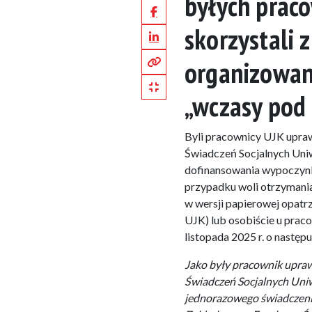
byłych praco
Facebook
skorzystali
LinkedIn
Kopiuj pełny link
organizowan
Kopiuj krótki link
„wczasy pod 
Byli pracownicy UJK upra
Świadczeń Socjalnych Uniw
dofinansowania wypoczynk
przypadku woli otrzymani
w wersji papierowej opatr
UJK) lub osobiście u praco
listopada 2025 r. o następuj
Jako były pracownik upra
Świadczeń Socjalnych Uni
jednorazowego świadczenia