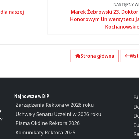
NASTĘPNY WP
dla naszej
Marek Żebrowski 23. Dokto
Honorowym Uniwersytetu J
Kochanowski
Strona główna
Wst
Najnowsze w BIP
Bi
Zarządzenia Rektora w 2026 roku
De
z
Uchwały Senatu Uczelni w 2026 roku
Do
 w
Pisma Okólne Rektora 2026
Eu
Komunikaty Rektora 2025
Ra