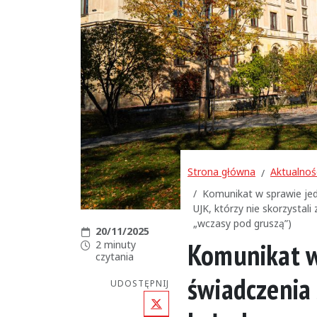
Strona główna
Aktualnoś
Komunikat w sprawie je
UJK, którzy nie skorzysta
„wczasy pod gruszą”)
Data publikacji:
20/11/2025
Komunikat w
Czas czytania:
2 minuty
czytania
świadczenia 
UDOSTĘPNIJ
X (Twitter)