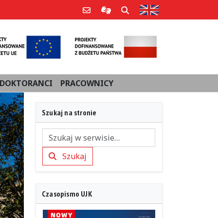
Strona w języku an
Poczta e-mail
Informacje dla użytkowników Po
Szukaj
DOKTORANCI
PRACOWNICY
Szukaj na stronie
Szukaj
Szukaj
Czasopismo UJK