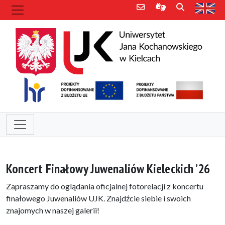
Poczta e-mail
Informacje dla 
Szukaj
Str
Koncert Finałowy Juwenaliów Kieleckich ’26
Zapraszamy do oglądania oficjalnej fotorelacji z koncertu
finałowego Juwenaliów UJK. Znajdźcie siebie i swoich
znajomych w naszej galerii!